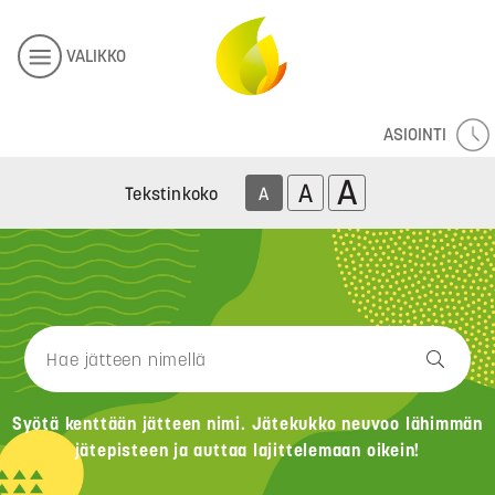
VALIKKO
ASIOINTI
A
A
Tekstinkoko
A
Syötä kenttään jätteen nimi. Jätekukko neuvoo lähimmän
jätepisteen ja auttaa lajittelemaan oikein!