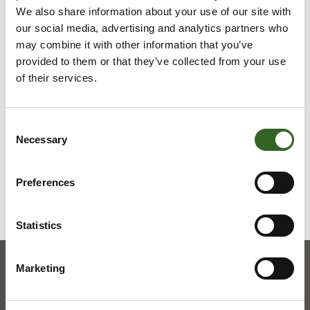
Vie isot ja painavat vinyyliset tuotteet kuten painot,
We also share information about your use of our site with
levyt, lankut, laudat ja laminaatit lajitteluasemalle.
our social media, advertising and analytics partners who
may combine it with other information that you’ve
LAJITTELUOHJEET
provided to them or that they’ve collected from your use
of their services.
Tarkista jätelajikohtaiset
lajitteluohjeet
Consent
Necessary
Selection
Preferences
Statistics
Marketing