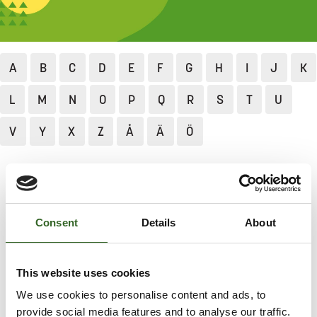
A
B
C
D
E
F
G
H
I
J
K
L
M
N
O
P
Q
R
S
T
U
V
Y
X
Z
Å
Ä
Ö
Jätekukko
Lajittelu ja neuvonta
Lajittelun ABC
Vinyylituotteet
Consent
Details
About
VINYYLITUOTTEET
Lajittele pienet vinyyliset tuotteet, kuten
This website uses cookies
vinyylikäsineet ja äänilevyt sekajätteeseen.
We use cookies to personalise content and ads, to
provide social media features and to analyse our traffic.