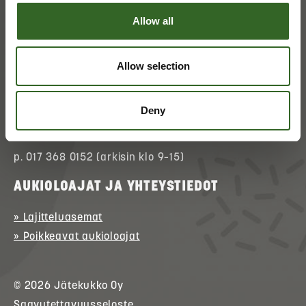
Allow all
ASIAKASPALVELU
Allow selection
» Asioi verkossa
(kirjautuminen)
» Ota yhteyttä
Deny
» Palaute
p. 017 368 0152 (arkisin klo 9–15)
AUKIOLOAJAT JA YHTEYSTIEDOT
» Lajitteluasemat
» Poikkeavat aukioloajat
© 2026
Jätekukko
Oy
Saavutettavuusseloste