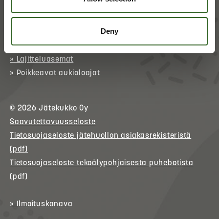
p. 017 368 0152 (arkisin klo 9–15)
Deny
AUKIOLOAJAT JA YHTEYSTIEDOT
» Lajitteluasemat
» Poikkeavat aukioloajat
© 2026
Jätekukko
Oy
Saavutettavuusseloste
Tietosuojaseloste jätehuollon asiakasrekisteristä
(pdf)
Tietosuojaseloste tekoälypohjaisesta puhebotista
(pdf)
» Ilmoituskanava