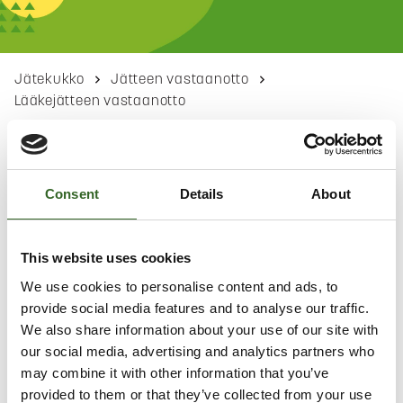
Jätekukko
Jätteen vastaanotto
Lääkejätteen vastaanotto
Lääkejätteet
Consent
Details
About
Keräämme koko toimialueen kotitalouksien lääkejätteet
yhteistyössä 44 apteekin kanssa. Kodin vanhat
lääkkeet voi jättää maksutta apteekkiin.
This website uses cookies
We use cookies to personalise content and ads, to
LÄÄKEJÄTTEIDEN LAJITTELU
provide social media features and to analyse our traffic.
We also share information about your use of our site with
our social media, advertising and analytics partners who
Lääkejätettä
syntyy kotitalouksissa. Lääkejätettä ovat
may combine it with other information that you’ve
kaikki käyttämättä jääneet ja vanhentuneet lääkkeet.
provided to them or that they’ve collected from your use
Lääkejäte on aina vaarallista jätettä. Käy läpi