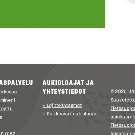
ASPALVELU
AUKIOLOAJAT JA
YHTEYSTIEDOT
© 2026
Jä
verkossa
Saavutett
uminen)
» Lajitteluasemat
Tietosuoja
teyttä
» Poikkeavat aukioloajat
asiakasrek
e
Tietosuoja
tekoälypoh
68 0152