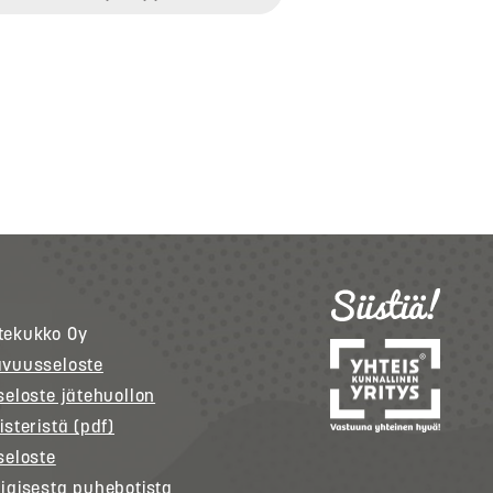
tekukko
Oy
avuusseloste
seloste jätehuollon
isteristä (pdf)
seloste
jaisesta puhebotista