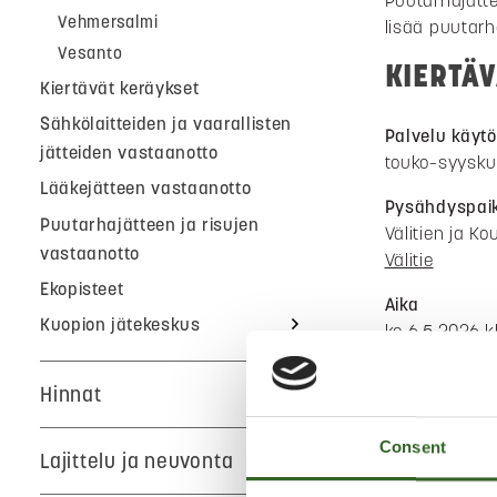
Puutarhajätte
Vehmersalmi
lisää puutar
Vesanto
KIERTÄ
Kiertävät keräykset
Sähkölaitteiden ja vaarallisten
Palvelu käyt
jätteiden vastaanotto
touko–syysk
Lääkejätteen vastaanotto
Pysähdyspai
Puutarhajätteen ja risujen
Välitien ja K
vastaanotto
Välitie
Ekopisteet
Aika
Kuopion jätekeskus
ke 6.5.2026 k
ke 20.5.2026 
ke 3.6.2026 k
Hinnat
ke 17.6.2026 k
ke 1.7.2026 kl
Consent
Lajittelu ja neuvonta
ke 15.7.2026 k
ke 29.7.2026 