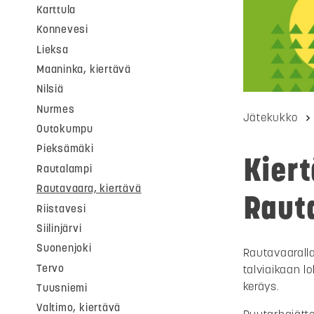
Karttula
Konnevesi
Lieksa
Maaninka, kiertävä
Nilsiä
Nurmes
Jätekukko
Outokumpu
Pieksämäki
Kiert
Rautalampi
Rautavaara, kiertävä
Raut
Riistavesi
Siilinjärvi
Suonenjoki
Rautavaaralla
Tervo
talviaikaan l
keräys.
Tuusniemi
Valtimo, kiertävä