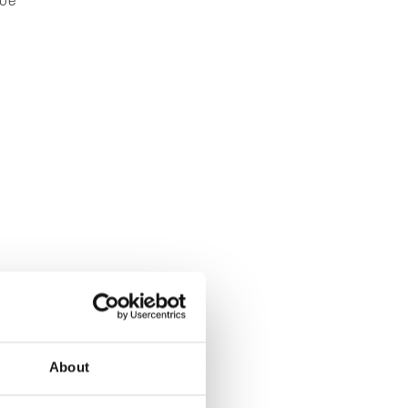
Lue
About