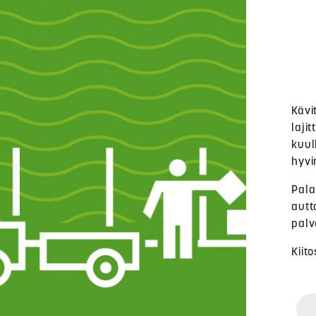
Kävi
laji
kuul
hyvi
Pala
autt
palv
Kiit