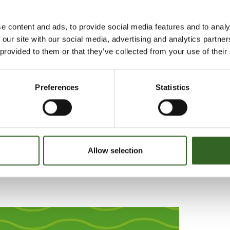
lo 14–18
klo 14–18
e content and ads, to provide social media features and to analy
lo 14–18
 our site with our social media, advertising and analytics partn
klo 14–18
 provided to them or that they’ve collected from your use of their
utavaaran kiertävälle lajitteluasemalle muun muassa vaarall
laitteet, puujätteet, metallit, rikkinäiset huonekalut ja
Preferences
Statistics
et. Me huolehdimme jätteen asianmukaisesta käsittelystä j
stä. Kiertävälle lajitteluasemalle vastaanotamme enintään 
ätekuormia.
anottohinnat
Allow selection