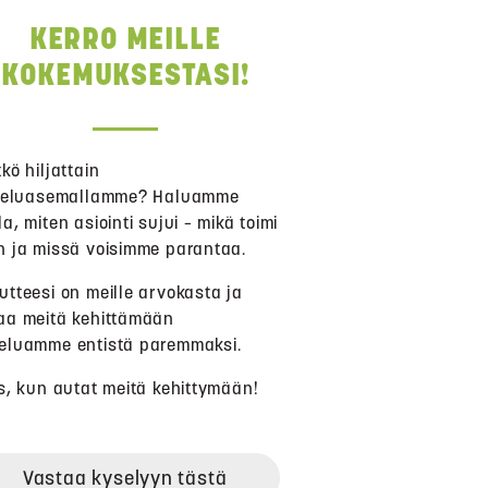
KERRO MEILLE
KOKEMUKSESTASI!
tkö hiljattain
tteluasemallamme? Haluamme
la, miten asiointi sujui – mikä toimi
n ja missä voisimme parantaa.
utteesi on meille arvokasta ja
aa meitä kehittämään
eluamme entistä paremmaksi.
os, kun autat meitä kehittymään!
Vastaa kyselyyn tästä