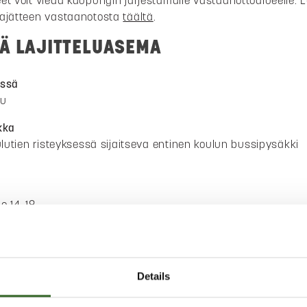
et voit viedä kaupungin järjestämälle vastaanottoalueelle. 
hajätteen vastaanotosta
täältä
.
VÄ LAJITTELUASEMA
össä
uu
kka
oulutien risteyksessä sijaitseva entinen koulun bussipysäkki
lo 14–18
klo 14–18
lo 14–18
lo 14–18
o 14–18
Details
lo 14–18
klo 14–18