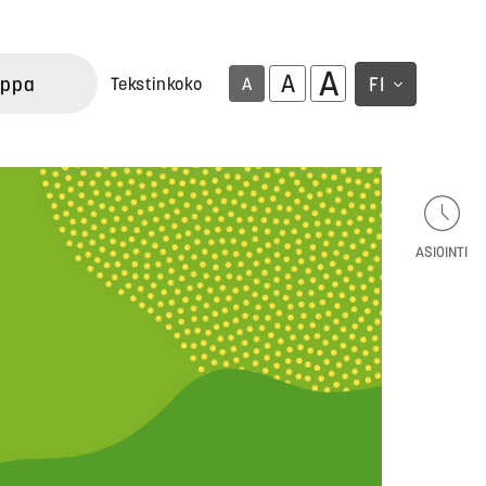
A
A
uppa
FI
Tekstinkoko
A
ASIOINTI