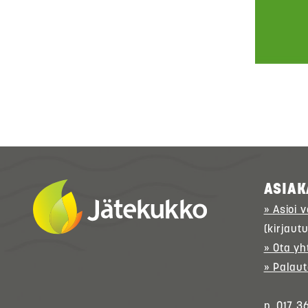
ASIAK
» Asioi 
(kirjaut
» Ota yh
» Palaut
p. 017 3