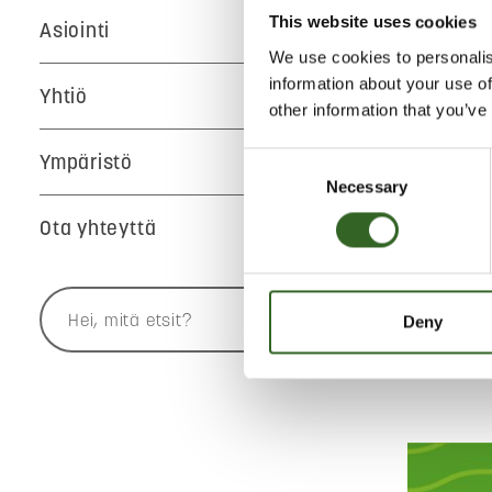
ke 12.8.2026 k
This website uses cookies
Asiointi
ke 26.8.2026 
We use cookies to personalis
ke 9.9.2026 k
information about your use of
Yhtiö
ke 23.9.2026 
other information that you’ve
Voit tuoda Ra
Ympäristö
Consent
jätteet, sähkö
Necessary
Selection
rakennusjätte
hyödyntämise
Ota yhteyttä
3
m
kokoisia j
Vasta
Deny