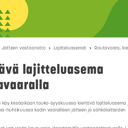
Jätteen vastaanotto
Lajitteluasemat
Rautavaara, kie
ävä lajitteluasema
avaaralla
 käy kesäaikaan touko–syyskuussa kiertävä lajitteluasema 
oka–huhtikuussa kodin vaarallisen jätteen ja sähkölaitteiden