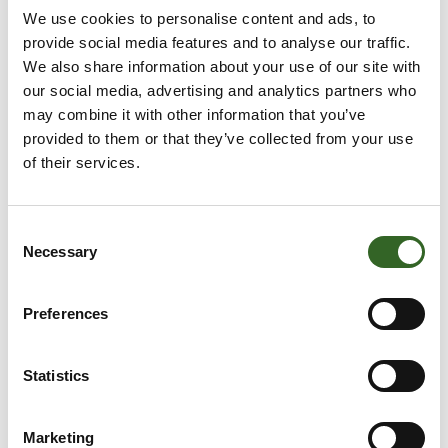
We use cookies to personalise content and ads, to
PALVELUNUMERO
provide social media features and to analyse our traffic.
We also share information about your use of our site with
Palvelemme arkisin puhelimitse p. 017 368 0152 (klo 9–
our social media, advertising and analytics partners who
15).
may combine it with other information that you’ve
provided to them or that they’ve collected from your use
of their services.
MAKSUNEUVONTA
Maksuaikoja ja maksumuistutuksia
koskevat asiat
Consent
hoitaa Ropo Oy. Ota yhteyttä Ropo Oy:n
Necessary
Selection
asiakaspalveluun puhelimitse 09 2315 0445 tai MyRopo
-verkkopalvelussa: myropo.fi
Preferences
KYSY CHATBOTILTA!
Statistics
Se on nopea ja kätevä tapa saada vastauksia yleisiin
kysymyksiin. Chatbot on käytettävissä ympäri
Marketing