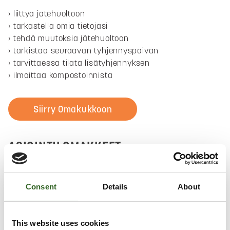
liittyä jätehuoltoon
tarkastella omia tietojasi
tehdä muutoksia jätehuoltoon
tarkistaa seuraavan tyhjennyspäivän
tarvittaessa tilata lisätyhjennyksen
ilmoittaa kompostoinnista
Siirry Omakukkoon
ASIOINTILOMAKKEET
Jos et halua kirjautua, voit myös ottaa meihin yhteyttä
sähköisellä lomakkeella.
Consent
Details
About
Ota yhteyttä
This website uses cookies