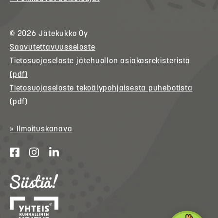
© 2026
Jätekukko
Oy
Saavutettavuusseloste
Tietosuojaseloste jätehuollon asiakasrekisteristä
(pdf)
Tietosuojaseloste tekoälypohjaisesta puhebotista
(pdf)
» Ilmoituskanava