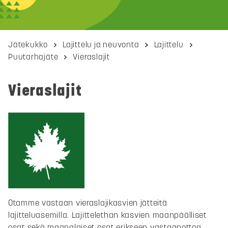
Jätekukko
Lajittelu ja neuvonta
Lajittelu
Puutarhajäte
Vieraslajit
Vieraslajit
Otamme vastaan vieraslajikasvien jätteitä
lajitteluasemilla. Lajittelethan kasvien maanpäälliset
osat sekä maanalaiset osat erikseen vastaanottoa