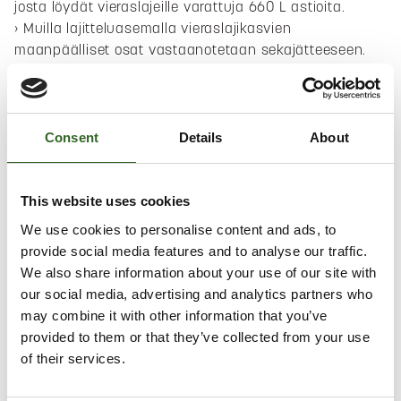
josta löydät vieraslajeille varattuja 660 L astioita.
Muilla lajitteluasemalla vieraslajikasvien
maanpäälliset osat vastaanotetaan sekajätteeseen.
MAANALAISET KASVIN OSAT
Consent
Details
About
Maanalaisia kasvin osia vastaanotetaan vain Kuopion
lajitteluasemalla.
This website uses cookies
Vieraslajikasvien maanalaiset osat (esim. juuret)
vastaanotetaan Kuopion
We use cookies to personalise content and ads, to
lajitteluasemalla sekajätteeseen.
provide social media features and to analyse our traffic.
Osta jätekuorma verkkokaupasta tai
We also share information about your use of our site with
maksuautomaatilta. Hinta perustuu kuorman kokoon.
our social media, advertising and analytics partners who
Tuo maanalaiset osat lajitteluasemalle
may combine it with other information that you’ve
henkilökunnan paikalla ollessa.
provided to them or that they’ve collected from your use
Kerro kuorman sisältö henkilökunnalle.
of their services.
Henkilökunta opastaa, minne kuorman voi tyhjentää.