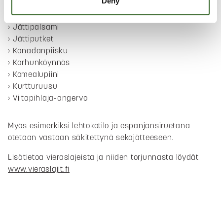
Deny
Etelänruttojuuri
Japaninruttojuuri
Jättipalsami
Jättiputket
Kanadanpiisku
Karhunköynnös
Komealupiini
Kurtturuusu
Viitapihlaja-angervo
Myös esimerkiksi lehtokotilo ja espanjansiruetana
otetaan vastaan säkitettynä sekajätteeseen.
Lisätietoa vieraslajeista ja niiden torjunnasta löydät
www.vieraslajit.fi