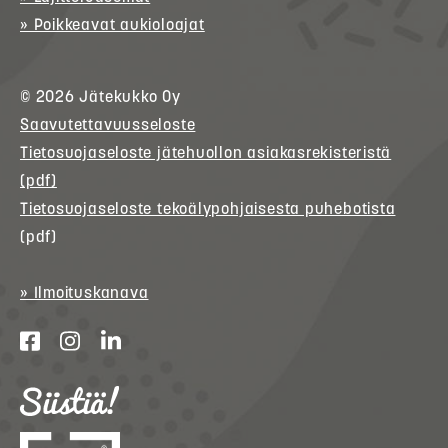
» Poikkeavat aukioloajat
© 2026
Jätekukko
Oy
Saavutettavuusseloste
Tietosuojaseloste jätehuollon asiakasrekisteristä
(pdf)
Tietosuojaseloste tekoälypohjaisesta puhebotista
(pdf)
» Ilmoituskanava