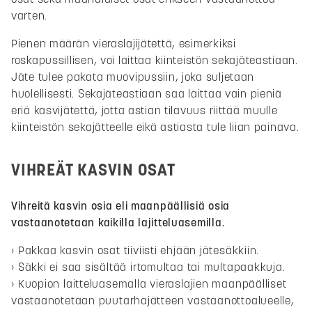
varten.
Pienen määrän vieraslajijätettä, esimerkiksi
roskapussillisen, voi laittaa kiinteistön sekajäteastiaan.
Jäte tulee pakata muovipussiin, joka suljetaan
huolellisesti. Sekajäteastiaan saa laittaa vain pieniä
eriä kasvijätettä, jotta astian tilavuus riittää muulle
kiinteistön sekajätteelle eikä astiasta tule liian painava.
VIHREÄT KASVIN OSAT
Vihreitä kasvin osia eli maanpäällisiä osia
vastaanotetaan kaikilla lajitteluasemilla.
Pakkaa kasvin osat tiiviisti ehjään jätesäkkiin.
Säkki ei saa sisältää irtomultaa tai multapaakkuja.
Kuopion laitteluasemalla vieraslajien maanpäälliset
vastaanotetaan puutarhajätteen vastaanottoalueelle,