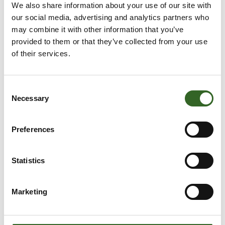
We also share information about your use of our site with
Jätekukon kanssa avattava ennen kuorman
our social media, advertising and analytics partners who
toimittamista täyttämällä
laskutushakemus
.
may combine it with other information that you’ve
Käytössämme on mScales-punnituspalvelu.
provided to them or that they’ve collected from your use
of their services.
Laskutushakemus
Consent
Necessary
Selection
KUORMIEN VASTAANOTTO
Käytössämme on mScales-punnituspalvelu, joka
Preferences
mahdollistaa kuljettajien tekemät mobiilipunnitukset.
Laskutusasiakkaalla on mahdollisuus saada omille
kuormilleen punnituskoodi, jolla kuljettaja voi toimittaa
Statistics
kuormia itsenäisesti Kuopion jätekeskukselle.
Asiakkaan tulee luovuttaa punnituskoodi kuljettajalle.
Marketing
Jätekukon vaakaoperaattori voi tehdä punnituksia
jätekeskuksen aukioloaikana, mikäli kuljettajalla ei ole