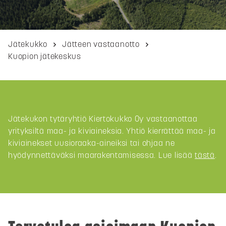
Jätekukko
Jätteen vastaanotto
Kuopion jätekeskus
Jätekukon tytäryhtiö Kiertokukko Oy vastaanottaa
yrityksiltä maa- ja kiviaineksia. Yhtiö kierrättää maa- ja
kiviainekset uusioraaka-aineiksi tai ohjaa ne
hyödynnettäväksi maarakentamisessa. Lue lisää
tästä
.