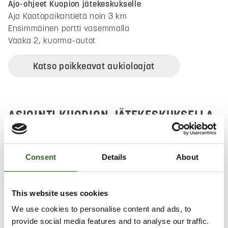
Ajo-ohjeet Kuopion jätekeskukselle
Aja Kaatopaikantietä noin 3 km
Ensimmäinen portti vasemmalla
Vaaka 2, kuorma-autot
Katso poikkeavat aukioloajat
ASIOINTI KUOPION JÄTEKESKUKSELLA
Tuodessasi jätemateriaaleja käsittelyyn raskaalla
kuljetuskalustolla Kuopion jätekeskukselle, kuorma
Consent
Details
About
punnitaan ja jäte vastaanotetaan käsittelyyn. Hinta
perustuu kuorman painoon ja jätteen laatuun.
Jätteenkäsittelyn maksuvaihtoehtoina on
This website uses cookies
pankkikorttimaksu tai lasku.
We use cookies to personalise content and ads, to
provide social media features and to analyse our traffic.
Jos valitset maksutavaksi laskun, on asiakkuus