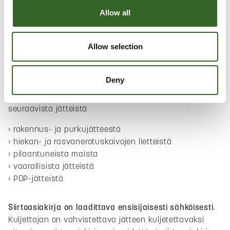
punnituskoodia.
Allow all
Lajitteluohjeet
Allow selection
JÄTTEEN SIIRTOASIAKIRJA
Deny
Jätelain 646/2011 mukaan siirtoasiakirja tulee olla
seuraavista jätteistä
rakennus- ja purkujätteestä
hiekan- ja rasvanerotuskaivojen lietteistä
pilaantuneista maista
vaarallisista jätteistä
POP-jätteistä
Siirtoasiakirja on laadittava ensisijaisesti sähköisesti.
Kuljettajan on vahvistettava jätteen kuljetettavaksi