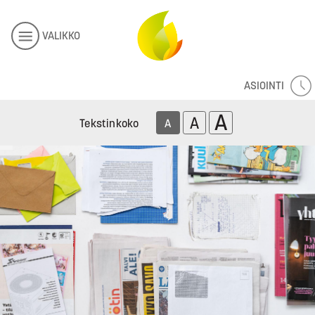
VALIKKO
ASIOINTI
A
A
Tekstinkoko
A