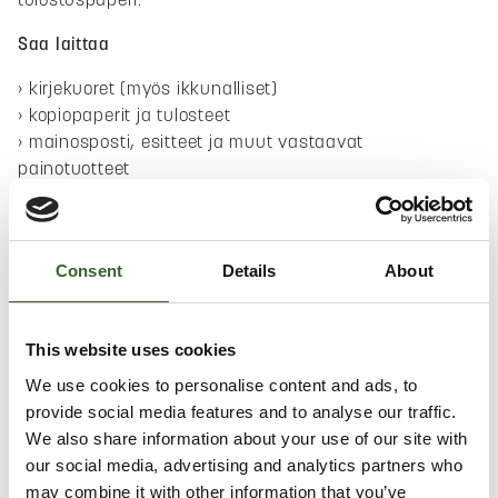
Saa laittaa
kirjekuoret (myös ikkunalliset)
kopiopaperit ja tulosteet
mainosposti, esitteet ja muut vastaavat
painotuotteet
sanoma- ja aikakauslehdet
piirustus- ja lehtiöpaperit
Consent
Details
About
Irrota kierrekantisten vihkojen metalliosat ja laita
ne metalliin, vihkon sivut kuuluvat paperiin.
Niittejä ja paperiliittimiä ei tarvitse poistaa.
This website uses cookies
Kaiken materiaalin tulee olla puhdasta ja kuivaa.
We use cookies to personalise content and ads, to
Ei saa laittaa
provide social media features and to analyse our traffic.
We also share information about your use of our site with
värillinen paperi > sekajätteeseen
our social media, advertising and analytics partners who
märät tai likaiset paperit > sekajätteeseen
may combine it with other information that you’ve