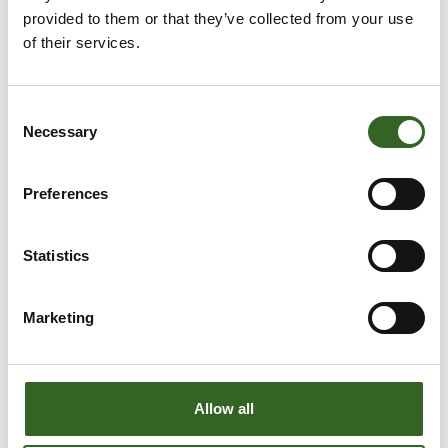
pahvit tai kartongit >
provided to them or that they’ve collected from your use
kartonkipakkausten keräykseen
of their services.
paperikassit > kartonkipakkausten keräykseen
mainosten ja lehtien muovikääreet >
muovipakkausten keräykseen
Consent
alumiini- tai vahapaperit > sekajätteeseen
Necessary
Selection
voimakkaasti värjätyt paperit kuten
lahjapaperit > sekajätteeseen
Preferences
pehmopaperit > sekajätteeseen tai
kompostoriin
kirjat > sekajätteeseen
Statistics
kassakuitit > sekajätteeseen
Marketing
LAJITTELUN ABC AUTTAA LAJITTELEMAAN!
Allow all