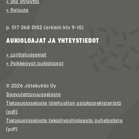
» Ota yhteyttä
» Palaute
p. 017 368 0152 (arkisin klo 9–15)
AUKIOLOAJAT JA YHTEYSTIEDOT
» Lajitteluasemat
» Poikkeavat aukioloajat
© 2026
Jätekukko
Oy
Saavutettavuusseloste
Tietosuojaseloste jätehuollon asiakasrekisteristä
(pdf)
Tietosuojaseloste tekoälypohjaisesta puhebotista
(pdf)