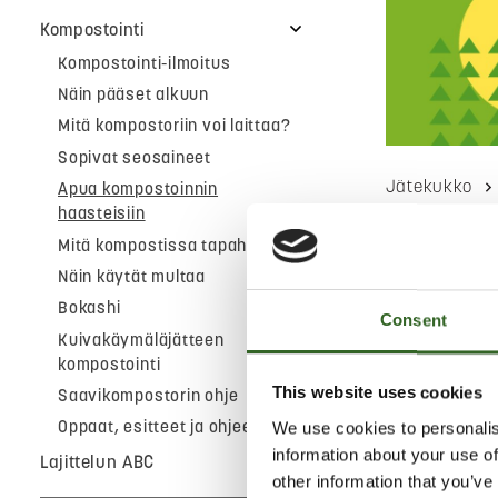
Kompostointi
Kompostointi-ilmoitus
Näin pääset alkuun
Mitä kompostoriin voi laittaa?
Sopivat seosaineet
Jätekukko
Apua kompostoinnin
haasteisiin
Mitä kompostissa tapahtuu?
Apua
Näin käytät multaa
Bokashi
haast
Consent
Kuivakäymäläjätteen
kompostointi
This website uses cookies
Saavikompostorin ohje
Kompostissa j
Hajoaminen o
Oppaat, esitteet ja ohjeet
We use cookies to personalis
paremmat kuin
information about your use of
Lajittelun ABC
sädesieniä. N
other information that you’ve