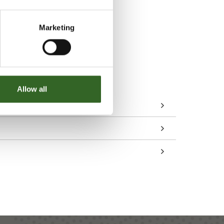
ppea,
Marketing
ellä
joka
Allow all