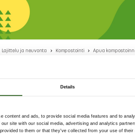
Lajittelu ja neuvonta
Kompostointi
Apua kompostoinni
 kompostoinnin
eisiin
Details
äte hajoaa samalla tavalla kuin luonnossa maan pinnalla.
n nopeaa, koska kompostissa olosuhteet ovat hajoamiselle
e content and ads, to provide social media features and to analy
 luonnossa. Kompostissa on pieneliöitä, bakteereita, sieniä
 our site with our social media, advertising and analytics partn
e hajottavat kaiken eloperäisen jätteen muhevaksi mullaksi,
 provided to them or that they’ve collected from your use of their