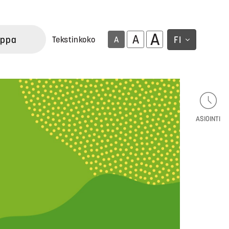
A
A
uppa
FI
Tekstinkoko
A
ASIOINTI