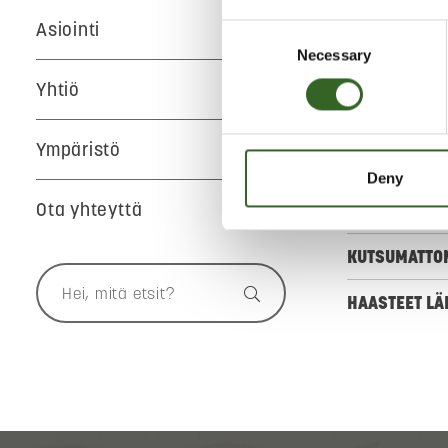
ravinteiksi, 
Asiointi
Consent
Hajotustyö on
Necessary
Selection
kosteutta ja 
Yhtiö
asiaan pereht
on erinomais
Ympäristö
Alla vinkit er
Deny
Ota yhteyttä
KOMPOSTI HAI
KUTSUMATTOM
HAASTEET LÄ