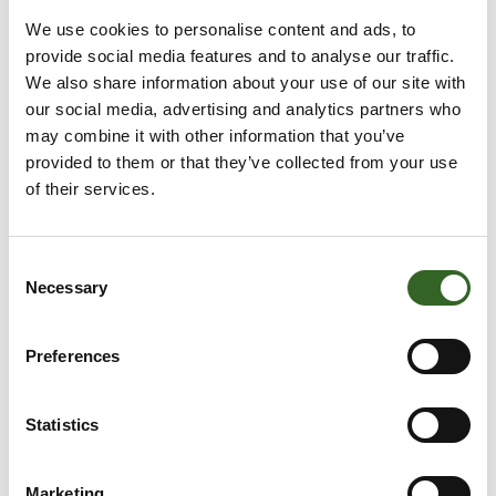
We use cookies to personalise content and ads, to
provide social media features and to analyse our traffic.
We also share information about your use of our site with
our social media, advertising and analytics partners who
LAJITTELE JÄTEKUORMA ENNAKKOON –
may combine it with other information that you’ve
TÄSSÄ LAJITTELUOHJEET
provided to them or that they’ve collected from your use
of their services.
Tuusniemen lajitteluasemalla on kattavat
lajittelumahdollisuudet. Kun lajittelet jätteet jo kuormaa
Consent
tehdessä, luistaa asiointi lajitteluasemalla sujuvasti.
Necessary
Selection
Katso lajitteluaseman aluekartta
(pdf)
Preferences
Statistics
ASBESTI
Marketing