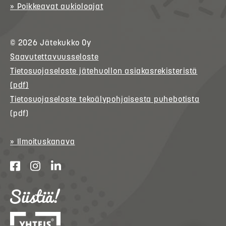
» Poikkeavat aukioloajat
© 2026
Jätekukko
Oy
Saavutettavuusseloste
Tietosuojaseloste jätehuollon asiakasrekisteristä
(pdf)
Tietosuojaseloste tekoälypohjaisesta puhebotista
(pdf)
» Ilmoituskanava