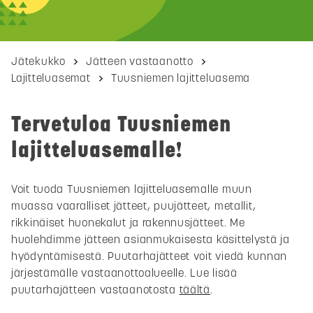
Jätekukko
Jätteen vastaanotto
Lajitteluasemat
Tuusniemen lajitteluasema
Tervetuloa Tuusniemen
lajitteluasemalle!
Voit tuoda Tuusniemen lajitteluasemalle muun
muassa vaaralliset jätteet, puujätteet, metallit,
rikkinäiset huonekalut ja rakennusjätteet. Me
huolehdimme jätteen asianmukaisesta käsittelystä ja
hyödyntämisestä. Puutarhajätteet voit viedä kunnan
järjestämälle vastaanottoalueelle. Lue lisää
puutarhajätteen vastaanotosta
täältä
.