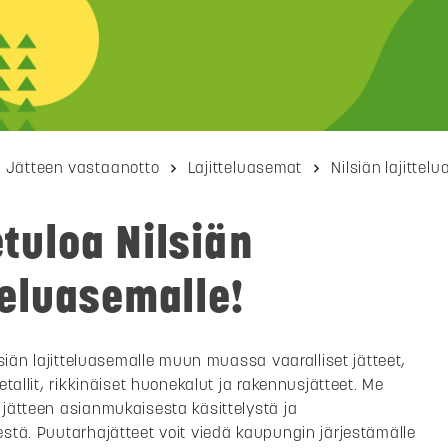
Jätteen vastaanotto
Lajitteluasemat
Nilsiän lajittel
tuloa Nilsiän
teluasemalle!
lsiän lajitteluasemalle muun muassa vaaralliset jätteet,
tallit, rikkinäiset huonekalut ja rakennusjätteet. Me
jätteen asianmukaisesta käsittelystä ja
tä. Puutarhajätteet voit viedä kaupungin järjestämälle