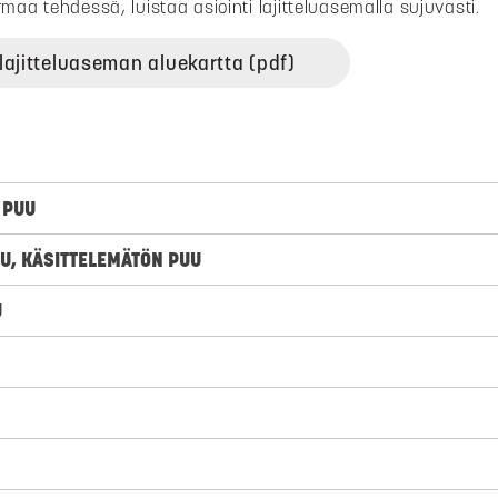
rmaa tehdessä, luistaa asiointi lajitteluasemalla sujuvasti.
lajitteluaseman aluekartta (pdf)
 PUU
UU, KÄSITTELEMÄTÖN PUU
U