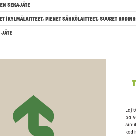
EN SEKAJÄTE
T (KYLMÄLAITTEET, PIENET SÄHKÖLAITTEET, SUURET KODINK
 JÄTE
Laji
palv
sinu
kodi