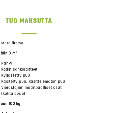
TUO MAKSUTTA
Metalliromu
3
tään 3 m
Pahvi
Kodin sähkölaitteet
Kyllästetty puu
Käsitelty puu, käsittelemätön puu
Vieraslajien maanpäälliset osat
(kotitaloudet)
tään 100 kg