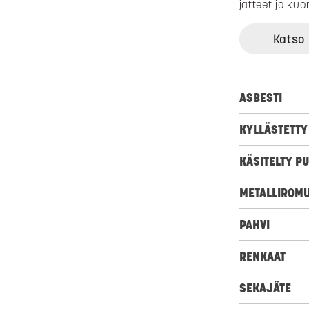
jätteet jo kuo
Katso 
ASBESTI
KYLLÄSTETTY
KÄSITELTY P
METALLIROM
PAHVI
RENKAAT
SEKAJÄTE