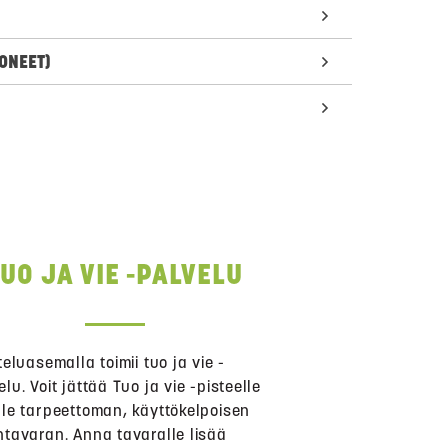
ONEET)
TUO JA VIE -PALVELU
tteluasemalla toimii tuo ja vie -
elu. Voit jättää Tuo ja vie -pisteelle
lle tarpeettoman, käyttökelpoisen
ntavaran. Anna tavaralle lisää