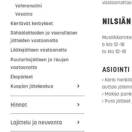
vastaanottoa
Vehmersalmi
Vesanto
NILSIÄ
Kiertävät keräykset
Sähkölaitteiden ja vaarallisten
Mustikkarinte
jätteiden vastaanotto
ti klo 12–18
Lääkejätteen vastaanotto
to klo 10–18
Puutarhajätteen ja risujen
vastaanotto
ASIOINTI
Ekopisteet
Kerro henkil
Kuopion jätekeskus
auttaa jätemä
Maksa pankki
Pura jätteet
Hinnat
Lajittelu ja neuvonta