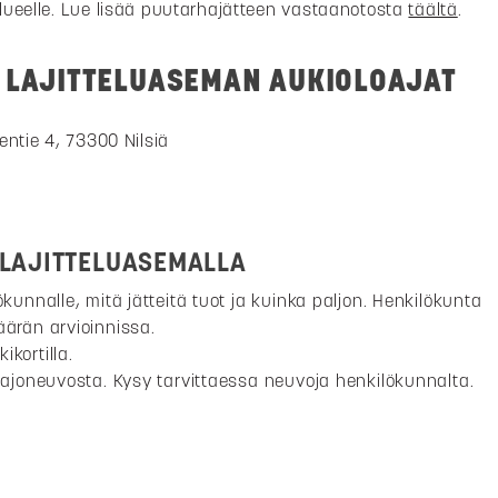
lueelle. Lue lisää puutarhajätteen vastaanotosta
täältä
.
N LAJITTELUASEMAN AUKIOLOAJAT
entie 4, 73300 Nilsiä
 LAJITTELUASEMALLA
ökunnalle, mitä jätteitä tuot ja kuinka paljon. Henkilökunta
ärän arvioinnissa.
kortilla.
 ajoneuvosta. Kysy tarvittaessa neuvoja henkilökunnalta.