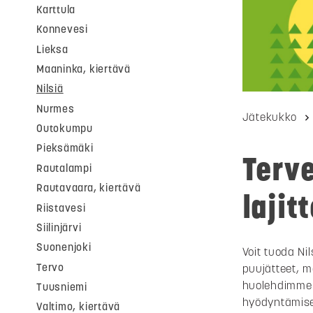
Karttula
Konnevesi
Lieksa
Maaninka, kiertävä
Nilsiä
Nurmes
Jätekukko
Outokumpu
Pieksämäki
Terve
Rautalampi
Rautavaara, kiertävä
lajit
Riistavesi
Siilinjärvi
Suonenjoki
Voit tuoda Ni
Tervo
puujätteet, me
huolehdimme 
Tuusniemi
hyödyntämises
Valtimo, kiertävä