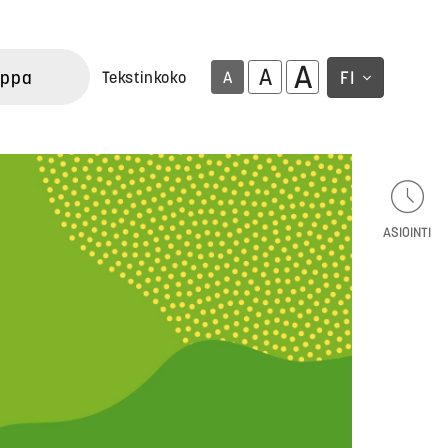
A
A
uppa
FI
Tekstinkoko
A
ASIOINTI