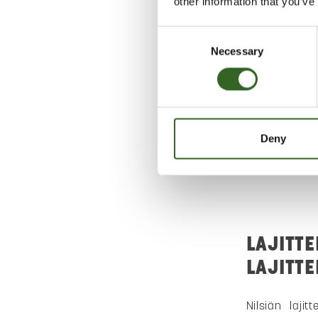
other information that you’ve
Y
Consent
Necessary
Selection
Deny
LAJITT
LAJITT
Nilsiän lajit