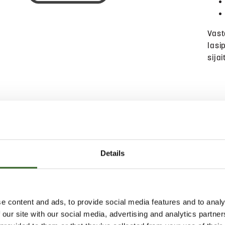
Vas
lasi
sija
MAKSULLINEN JÄTE
Details
Renkaat
Sekajäte
e content and ads, to provide social media features and to analy
Suurikokoinen sekajäte
 our site with our social media, advertising and analytics partn