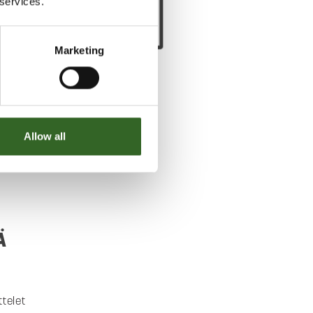
 services.
Marketing
Allow all
Ä
telet