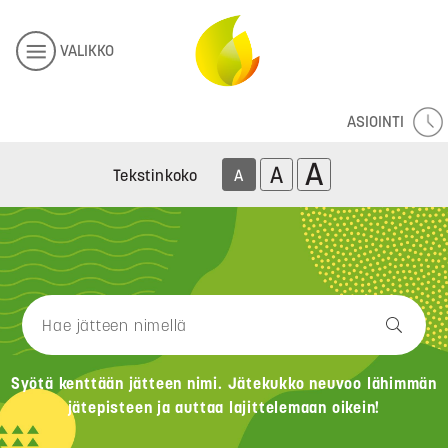
VALIKKO
ASIOINTI
A
A
Tekstinkoko
A
Syötä kenttään jätteen nimi. Jätekukko neuvoo lähimmän
jätepisteen ja auttaa lajittelemaan oikein!