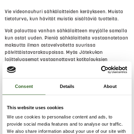
Vie videonauhuri sähkölaitteiden keräykseen. Muista
tietoturva, kun hävität muistia sisältäviä tuotteita.
Voit palauttaa vanhan sähkölaitteen myyjälle samalla
kun ostat uuden. Pieniä sähkölaitteita vastaanotetaan
maksutta ilman ostovelvoitetta suurissa
päivittäistavarakaupoissa. Myös Jätekukon
lajitteluasemat vastaanottavat kotitalouksien
sähkölaitteita maksutta.
Hae lähin sijainti
Consent
Details
About
This website uses cookies
Salli
evästeet
nähdäksesi kartan.
We use cookies to personalise content and ads, to
provide social media features and to analyse our traffic.
We also share information about your use of our site with