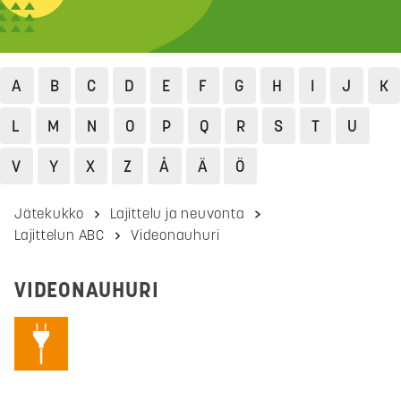
A
B
C
D
E
F
G
H
I
J
K
L
M
N
O
P
Q
R
S
T
U
V
Y
X
Z
Å
Ä
Ö
Jätekukko
Lajittelu ja neuvonta
Lajittelun ABC
Videonauhuri
VIDEONAUHURI