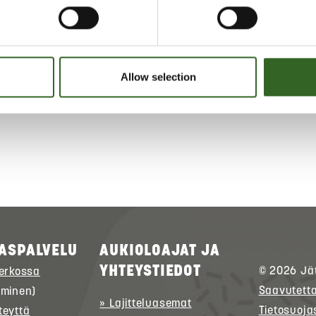
ELUOHJEET
Allow selection
ta jätelajikohtaiset lajitteluohjeet
ASPALVELU
AUKIOLOAJAT JA
YHTEYSTIEDOT
© 2026
Jä
verkossa
Saavutett
uminen)
» Lajitteluasemat
Tietosuoja
teyttä