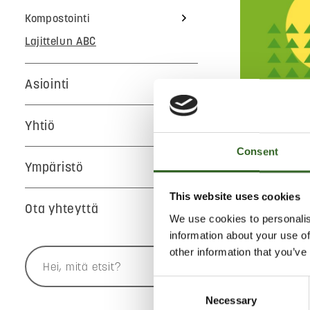
Kompostointi
Lajittelun ABC
Asiointi
A
B
Yhtiö
V
Y
Consent
Ympäristö
Jätekukko
This website uses cookies
Ota yhteyttä
We use cookies to personalis
URETAA
information about your use of
other information that you’ve
Lajittele ure
Consent
Necessary
Selection
Vie isot erät 