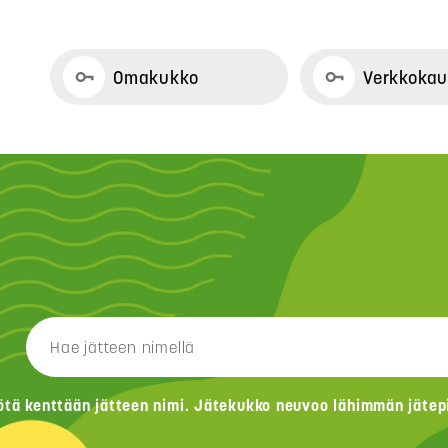
Omakukko
Verkkoka
ötä kenttään jätteen nimi. Jätekukko neuvoo lähimmän jätepis