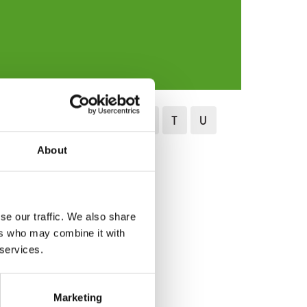
N
O
P
Q
R
S
T
U
About
se our traffic. We also share
ers who may combine it with
 services.
Marketing