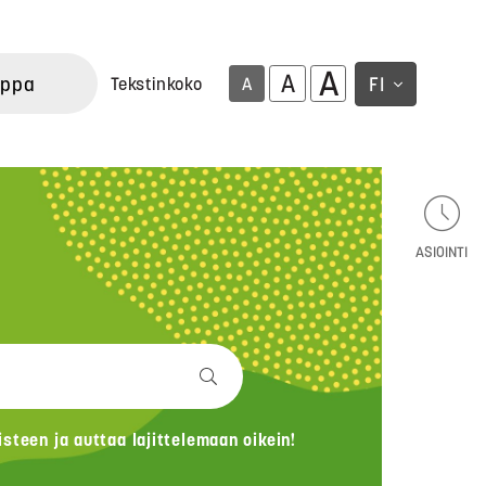
A
A
uppa
FI
Tekstinkoko
A
ASIOINTI
teen ja auttaa lajittelemaan oikein!