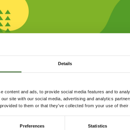
C
D
E
F
G
H
I
J
K
L
M
X
Z
Å
Ä
Ö
Details
Lajittelu ja neuvonta
Lajittelun ABC
Uretaani
e content and ads, to provide social media features and to analy
NI
 our site with our social media, advertising and analytics partn
 provided to them or that they’ve collected from your use of their
taani sekajätteeseen.
Preferences
Statistics
lajitteluasemalle.