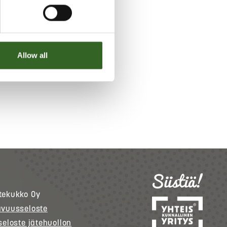
Allow all
tekukko
Oy
avuusseloste
seloste jätehuollon