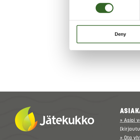
LAJITT
Deny
Tarkis
ASIAK
» Asioi 
(kirjaut
» Ota yh