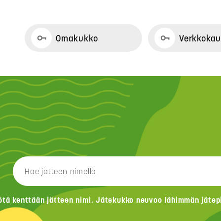
Omakukko
Verkkoka
ötä kenttään jätteen nimi. Jätekukko neuvoo lähimmän jätepis