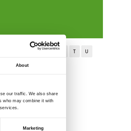
N
O
P
Q
R
S
T
U
About
se our traffic. We also share
ers who may combine it with
 services.
Marketing