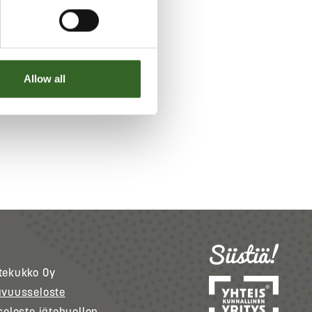
Allow all
tekukko
Oy
avuusseloste
seloste jätehuollon