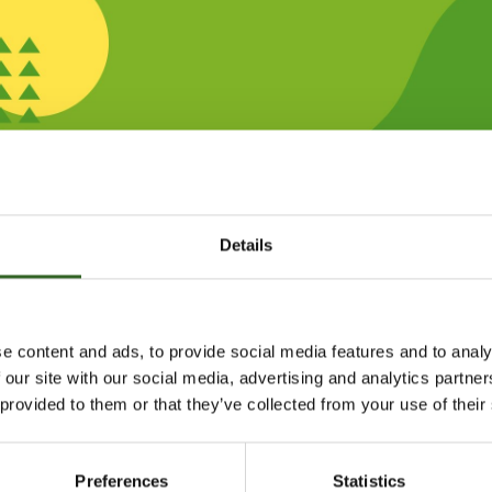
C
D
E
F
G
H
I
J
K
L
M
X
Z
Å
Ä
Ö
Details
Lajittelu ja neuvonta
Lajittelun ABC
Tuulilasi
e content and ads, to provide social media features and to analy
SI
 our site with our social media, advertising and analytics partn
 provided to them or that they’ve collected from your use of their
jitteluasemat vastaanottavat
kkaa tuulilasi siten, etteivät sen
Preferences
Statistics