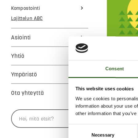
Kompostointi
Lajittelun ABC
Asiointi
A
B
Yhtiö
V
Y
Consent
Ympäristö
Jätekukko
This website uses cookies
Ota yhteyttä
We use cookies to personalis
TUULILA
information about your use of
other information that you’ve
Jätekukon la
Consent
tuulilasin. Pa
Necessary
Selection