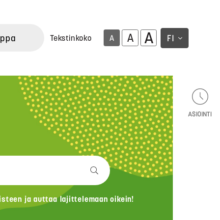
A
A
uppa
FI
Tekstinkoko
A
ASIOINTI
teen ja auttaa lajittelemaan oikein!