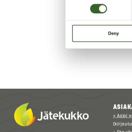
terävät reuna
LAJITT
Deny
Tarkis
ASIAK
» Asioi 
(kirjaut