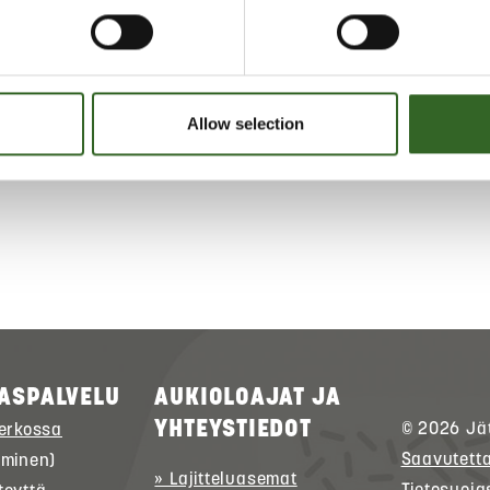
t aiheuta vaaratilanteita.
ELUOHJEET
Allow selection
ta jätelajikohtaiset lajitteluohjeet
ASPALVELU
AUKIOLOAJAT JA
YHTEYSTIEDOT
© 2026
Jä
verkossa
Saavutett
uminen)
» Lajitteluasemat
Tietosuoja