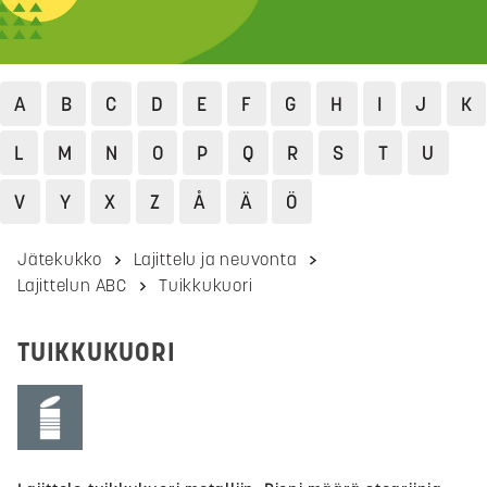
A
B
C
D
E
F
G
H
I
J
K
L
M
N
O
P
Q
R
S
T
U
V
Y
X
Z
Å
Ä
Ö
Jätekukko
Lajittelu ja neuvonta
Lajittelun ABC
Tuikkukuori
TUIKKUKUORI