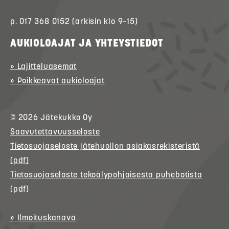
p. 017 368 0152 (arkisin klo 9–15)
AUKIOLOAJAT JA YHTEYSTIEDOT
» Lajitteluasemat
» Poikkeavat aukioloajat
© 2026
Jätekukko
Oy
Saavutettavuusseloste
Tietosuojaseloste jätehuollon asiakasrekisteristä
(pdf)
Tietosuojaseloste tekoälypohjaisesta puhebotista
(pdf)
» Ilmoituskanava