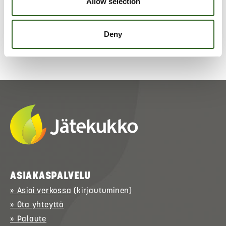
Allow selection
Deny
ASIAKASPALVELU
» Asioi verkossa
(kirjautuminen)
» Ota yhteyttä
» Palaute