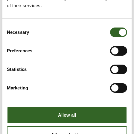
of their services.
Consent
Necessary
Selection
Preferences
Statistics
Marketing
LAJITTELUOHJEET
Allow all
Tarkista jätelajikohtaiset
lajitteluohjeet