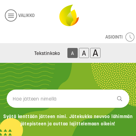
VALIKKO
ASIOINTI
A
A
Tekstinkoko
A
Syötä kenttään jätteen nimi. Jätekukko neuvoo lähimmän
jätepisteen ja auttaa lajittelemaan oikein!