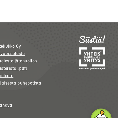
tekukko
Oy
avuusseloste
seloste jätehuollon
isteristä (pdf)
seloste
jaisesta puhebotista
kanava