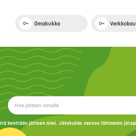
Omakukko
Verkkoka
ötä kenttään jätteen nimi. Jätekukko neuvoo lähimmän jätepis