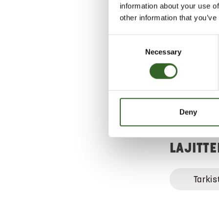
tuhka on jääh
information about your use of
other information that you’ve
Lajittele
sekajätt
Consent
Lajittel
Necessary
Selection
sekajätt
Vie rask
jätteen
lajittel
vastaano
Deny
jätettä 
LAJITT
Tarkis