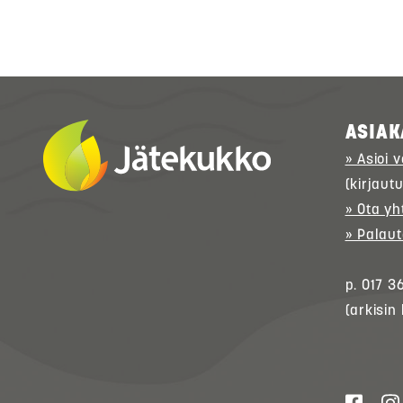
ASIAK
» Asioi 
(kirjaut
» Ota yh
» Palaut
p. 017 3
(arkisin 