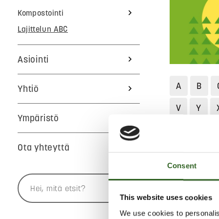
Kompostointi
Lajittelun ABC
Asiointi
A
B
Yhtiö
V
Y
Ympäristö
Jätekukko
Ota yhteyttä
TUHKA
Consent
Ethän laita k
This website uses cookies
se aiheuttaa 
We use cookies to personalis