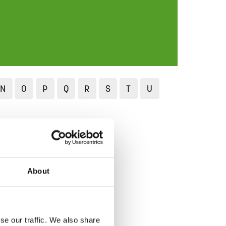
N
O
P
Q
R
S
T
U
About
se our traffic. We also share