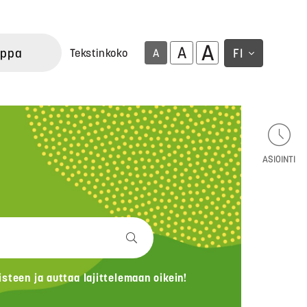
A
A
uppa
FI
Tekstinkoko
A
ASIOINTI
teen ja auttaa lajittelemaan oikein!