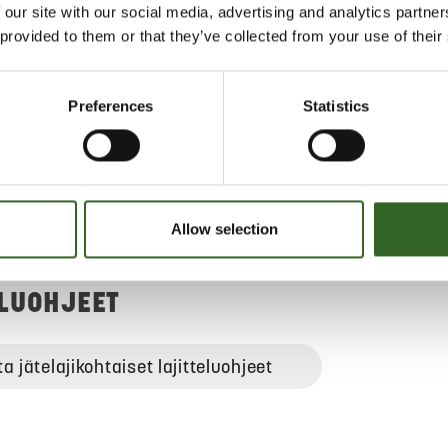
tynyt ennen lajittelua.
 our site with our social media, advertising and analytics partn
 provided to them or that they’ve collected from your use of their
 tulisijan tai grillin tuhka
eeseen tiiviisti pakattuna.
e kevyen polttoöljyn tuhka
Preferences
Statistics
eeseen tiiviisti pakattuna.
aan polttoöljyn tuhka vaarallisen
 keräykseen. Jätekukon
uasemat sekä kiertävät keräykset
ttavat kotitalouksien vaarallista
Allow selection
maksutta.
ELUOHJEET
ta jätelajikohtaiset lajitteluohjeet