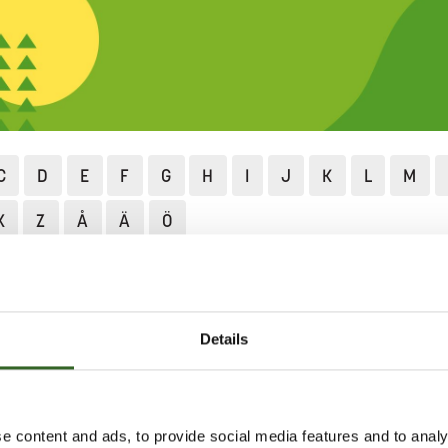
C
D
E
F
G
H
I
J
K
L
M
X
Z
Å
Ä
Ö
Lajittelu ja neuvonta
Lajittelun ABC
Tuhka
Details
uumaa tuhkaa jäteastiaan, sillä
tulipalon vaaran. Varmista, että
e content and ads, to provide social media features and to analy