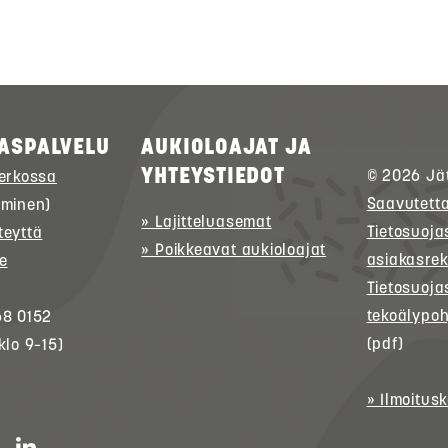
ASPALVELU
AUKIOLOAJAT JA
YHTEYSTIEDOT
© 2026
Jä
verkossa
Saavutett
uminen)
» Lajitteluasemat
Tietosuoja
teyttä
» Poikkeavat aukioloajat
asiakasrek
e
Tietosuoja
tekoälypoh
68 0152
(pdf)
klo 9–15)
» Ilmoitus