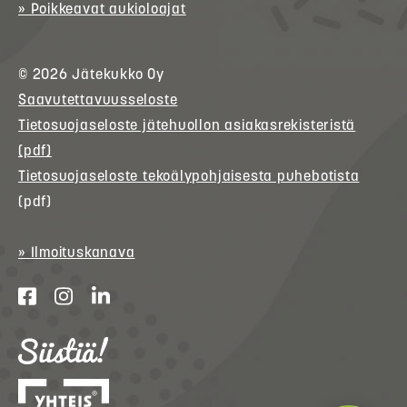
» Poikkeavat aukioloajat
© 2026
Jätekukko
Oy
Saavutettavuusseloste
Tietosuojaseloste jätehuollon asiakasrekisteristä
(pdf)
Tietosuojaseloste tekoälypohjaisesta puhebotista
(pdf)
» Ilmoituskanava