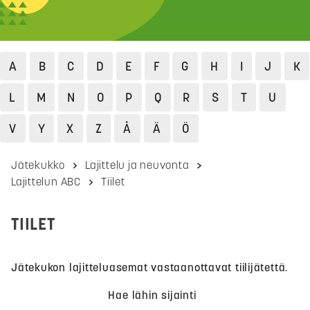
A
B
C
D
E
F
G
H
I
J
K
L
M
N
O
P
Q
R
S
T
U
V
Y
X
Z
Å
Ä
Ö
Jätekukko
Lajittelu ja neuvonta
Lajittelun ABC
Tiilet
TIILET
Jätekukon lajitteluasemat vastaanottavat tiilijätettä.
Hae lähin sijainti