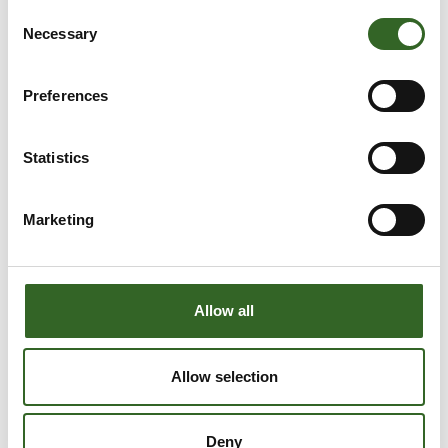
Consent
Necessary
Selection
Preferences
Statistics
LAJITTELUOHJEET
Marketing
Tarkista jätelajikohtaiset
lajitteluohjeet
Allow all
Allow selection
Deny