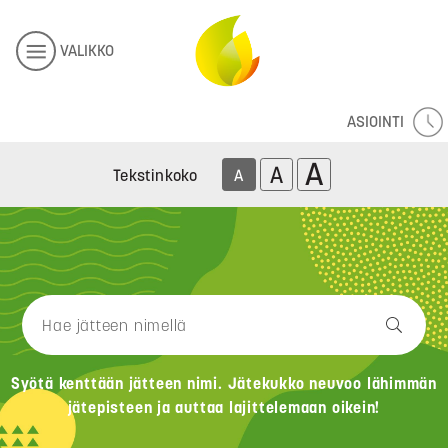
VALIKKO
ASIOINTI
A
A
Tekstinkoko
A
Syötä kenttään jätteen nimi. Jätekukko neuvoo lähimmän
jätepisteen ja auttaa lajittelemaan oikein!