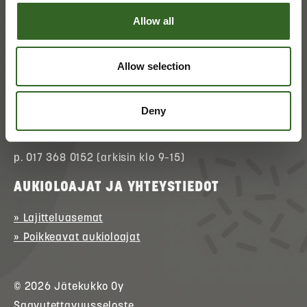
Allow all
ASIAKASPALVELU
Allow selection
» Asioi verkossa
(kirjautuminen)
» Ota yhteyttä
Deny
» Palaute
p. 017 368 0152 (arkisin klo 9–15)
AUKIOLOAJAT JA YHTEYSTIEDOT
» Lajitteluasemat
» Poikkeavat aukioloajat
© 2026
Jätekukko
Oy
Saavutettavuusseloste