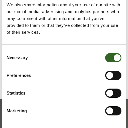
Vie suuret teltat (esim. puutarhateltta,
We also share information about your use of our site with
tapahtumateltta) ja niiden osat lajitteluasemalle.
our social media, advertising and analytics partners who
may combine it with other information that you’ve
LAJITTELUOHJEET
provided to them or that they’ve collected from your use
of their services.
Tarkista jätelajikohtaiset
lajitteluohjeet
Consent
Necessary
Selection
Preferences
Statistics
Marketing