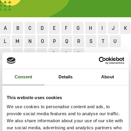
A
B
C
D
E
F
G
H
I
J
K
L
M
N
O
P
Q
R
S
T
U
V
Y
X
Z
Å
Ä
Ö
Jätekukko
Lajittelu ja neuvonta
Lajittelun ABC
Tapetti
Consent
Details
About
TAPETTI
This website uses cookies
We use cookies to personalise content and ads, to
Lajittele tapetti sekajätteeseen.
provide social media features and to analyse our traffic.
We also share information about your use of our site with
LAJITTELUOHJEET
our social media, advertising and analytics partners who