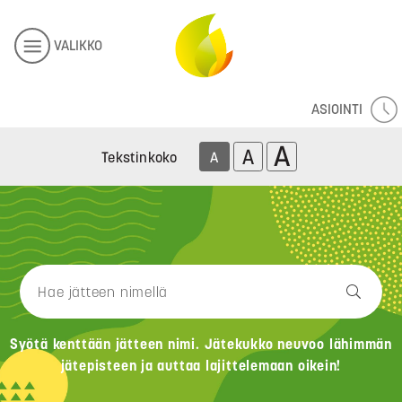
VALIKKO
ASIOINTI
A
A
Tekstinkoko
A
Syötä kenttään jätteen nimi. Jätekukko neuvoo lähimmän
jätepisteen ja auttaa lajittelemaan oikein!