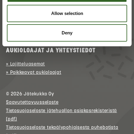
» Asioi verkossa
(kirjautuminen)
» Ota yhteyttä
Allow selection
» Palaute
Deny
p. 017 368 0152 (arkisin klo 9–15)
AUKIOLOAJAT JA YHTEYSTIEDOT
» Lajitteluasemat
» Poikkeavat aukioloajat
© 2026
Jätekukko
Oy
Saavutettavuusseloste
Tietosuojaseloste jätehuollon asiakasrekisteristä
(pdf)
Tietosuojaseloste tekoälypohjaisesta puhebotista