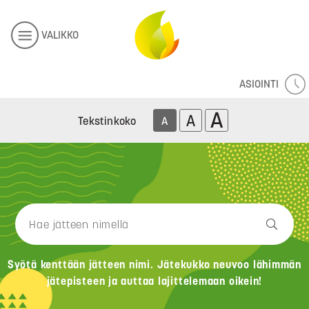
VALIKKO
ASIOINTI
A
A
Tekstinkoko
A
Syötä kenttään jätteen nimi. Jätekukko neuvoo lähimmän
jätepisteen ja auttaa lajittelemaan oikein!