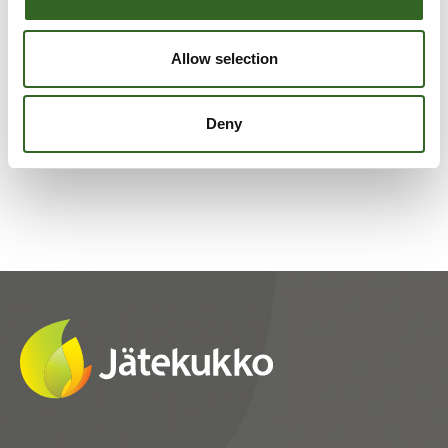
LAJITTELUOHJEET
Allow selection
Tarkista jätelajikohtaiset
lajitteluohjeet
Deny