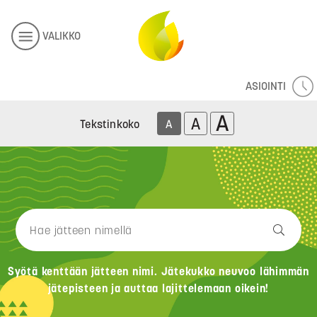
VALIKKO
ASIOINTI
A
A
Tekstinkoko
A
Syötä kenttään jätteen nimi. Jätekukko neuvoo lähimmän
jätepisteen ja auttaa lajittelemaan oikein!