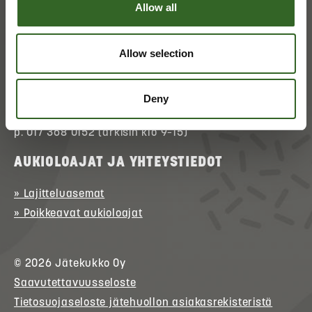
Allow all
ASIAKASPALVELU
» Asioi verkossa
(kirjautuminen)
Allow selection
» Ota yhteyttä
» Palaute
Deny
p. 017 368 0152 (arkisin klo 9–15)
AUKIOLOAJAT JA YHTEYSTIEDOT
» Lajitteluasemat
» Poikkeavat aukioloajat
© 2026
Jätekukko
Oy
Saavutettavuusseloste
Tietosuojaseloste jätehuollon asiakasrekisteristä