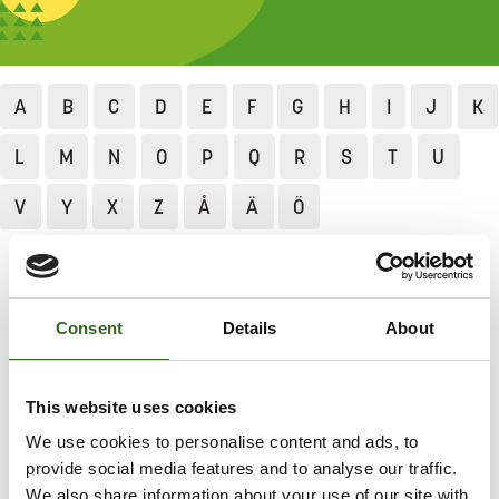
A
B
C
D
E
F
G
H
I
J
K
L
M
N
O
P
Q
R
S
T
U
V
Y
X
Z
Å
Ä
Ö
Jätekukko
Lajittelu ja neuvonta
Lajittelun ABC
Satula
Consent
Details
About
SATULA
This website uses cookies
Lajittele polkupyörän satula sekajätteeseen tai jos
We use cookies to personalise content and ads, to
satulassa on runsaasti metalliosia, lajittele se
provide social media features and to analyse our traffic.
metalliin. Vie ratsastussatula lajitteluasemalle.
We also share information about your use of our site with