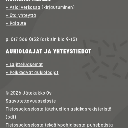
» Asioi verkossa
(kirjautuminen)
» Ota yhteyttä
» Palaute
p. 017 368 0152 (arkisin klo 9–15)
AUKIOLOAJAT JA YHTEYSTIEDOT
» Lajitteluasemat
» Poikkeavat aukioloajat
© 2026
Jätekukko
Oy
Saavutettavuusseloste
Tietosuojaseloste jätehuollon asiakasrekisteristä
(pdf)
Tietosuojaseloste tekoälypohjaisesta puhebotista