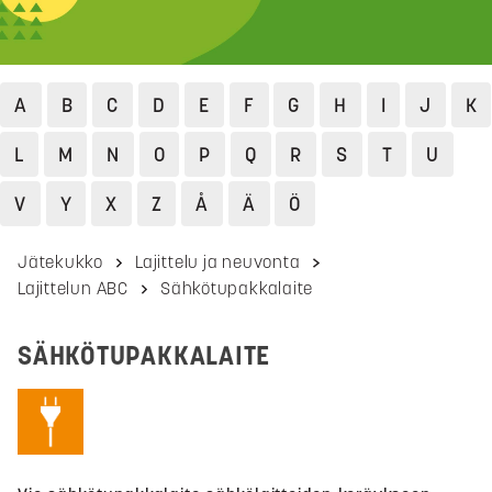
A
B
C
D
E
F
G
H
I
J
K
L
M
N
O
P
Q
R
S
T
U
V
Y
X
Z
Å
Ä
Ö
Jätekukko
Lajittelu ja neuvonta
Lajittelun ABC
Sähkötupakkalaite
SÄHKÖTUPAKKALAITE