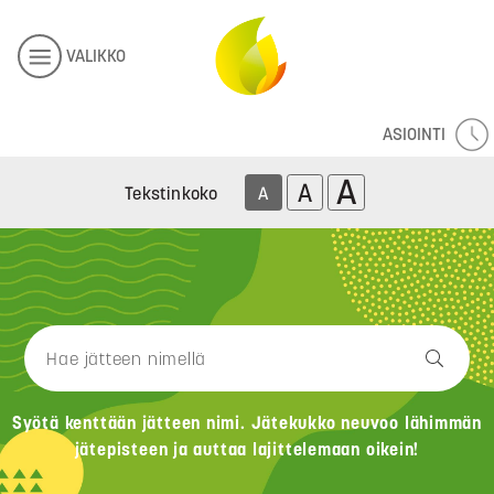
VALIKKO
ASIOINTI
A
A
Tekstinkoko
A
Syötä kenttään jätteen nimi. Jätekukko neuvoo lähimmän
jätepisteen ja auttaa lajittelemaan oikein!