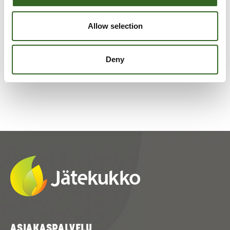
Allow selection
Tarkista jätelajikohtaiset
lajitteluohjeet
Deny
ASIAKASPALVELU