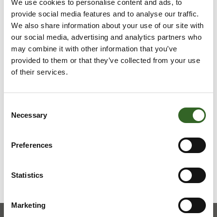
imeytettynä esim. talouspaperiin.
We use cookies to personalise content and ads, to
Isomman määrä ruokaöljyä voi pakata esim.
provide social media features and to analyse our traffic.
maitopurkkiin ja laittaa bioastiaan.
We also share information about your use of our site with
Pienet määrät öljyä voi laittaa myös omaan
our social media, advertising and analytics partners who
kompostoriin.
may combine it with other information that you’ve
provided to them or that they’ve collected from your use
of their services.
LAJITTELUOHJEET
Consent
Tarkista jätelajikohtaiset
Necessary
Selection
lajitteluohjeet
Preferences
Statistics
Marketing