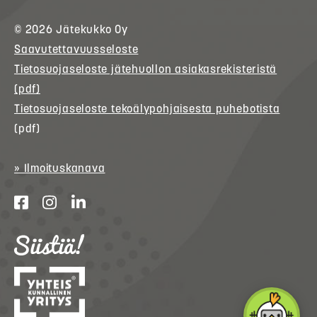
© 2026
Jätekukko
Oy
Saavutettavuusseloste
Tietosuojaseloste jätehuollon asiakasrekisteristä
(pdf)
Tietosuojaseloste tekoälypohjaisesta puhebotista
(pdf)
» Ilmoituskanava