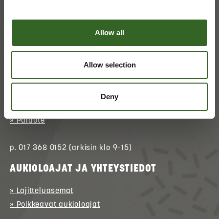
Allow all
Allow selection
ASIAKASPALVELU
» Asioi verkossa
(kirjautuminen)
Deny
» Ota yhteyttä
» Palaute
p. 017 368 0152 (arkisin klo 9–15)
AUKIOLOAJAT JA YHTEYSTIEDOT
» Lajitteluasemat
» Poikkeavat aukioloajat