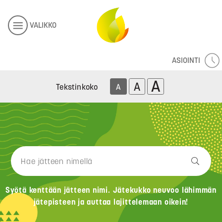
VALIKKO
ASIOINTI
A
A
Tekstinkoko
A
Syötä kenttään jätteen nimi. Jätekukko neuvoo lähimmän
jätepisteen ja auttaa lajittelemaan oikein!