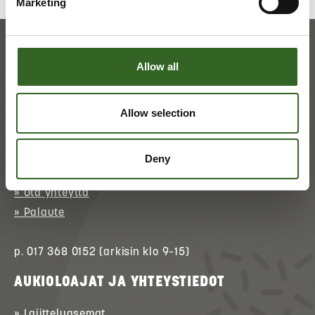
Marketing
Allow all
Allow selection
ASIAKASPALVELU
Deny
» Asioi verkossa
(kirjautuminen)
» Ota yhteyttä
» Palaute
p. 017 368 0152 (arkisin klo 9–15)
AUKIOLOAJAT JA YHTEYSTIEDOT
» Lajitteluasemat