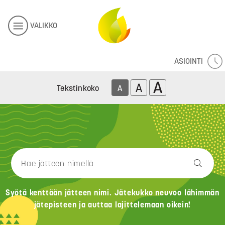
VALIKKO
ASIOINTI
A
A
Tekstinkoko
A
Syötä kenttään jätteen nimi. Jätekukko neuvoo lähimmän
jätepisteen ja auttaa lajittelemaan oikein!