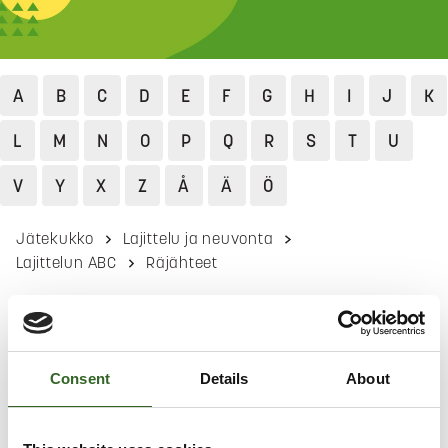
A
B
C
D
E
F
G
H
I
J
K
L
M
N
O
P
Q
R
S
T
U
V
Y
X
Z
Å
Ä
Ö
Jätekukko
Lajittelu ja neuvonta
Lajittelun ABC
Räjähteet
RÄJÄHTEET
Palauta käyttämättömät hätäraketit ja ilotulitteet
Consent
Details
About
myyjälle.
Ilmoita poliisille ja pyydä hakemaan käyttämättömät