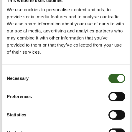
This website uses cookies
tai räjähtämättömät ammukset ja
räjähteet. Turvallisuussyistä niitä ei saa kuljettaa
We use cookies to personalise content and ads, to
itse.
provide social media features and to analyse our traffic.
We also share information about your use of our site with
our social media, advertising and analytics partners who
may combine it with other information that you’ve
provided to them or that they’ve collected from your use
of their services.
LAJITTELUOHJEET
Consent
Necessary
Selection
Tarkista jätelajikohtaiset
lajitteluohjeet
Preferences
Statistics