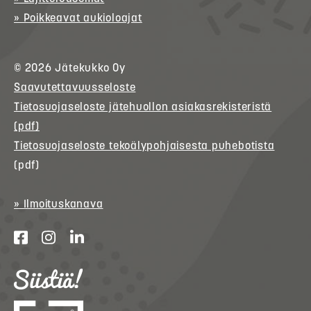
» Poikkeavat aukioloajat
© 2026
Jätekukko
Oy
Saavutettavuusseloste
Tietosuojaseloste jätehuollon asiakasrekisteristä
(pdf)
Tietosuojaseloste tekoälypohjaisesta puhebotista
(pdf)
» Ilmoituskanava