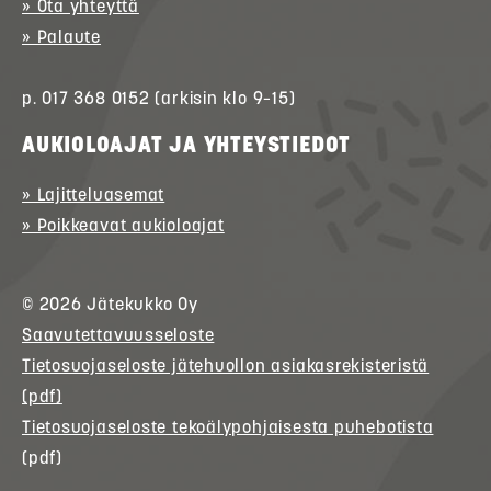
» Ota yhteyttä
» Palaute
p. 017 368 0152 (arkisin klo 9–15)
AUKIOLOAJAT JA YHTEYSTIEDOT
» Lajitteluasemat
» Poikkeavat aukioloajat
© 2026
Jätekukko
Oy
Saavutettavuusseloste
Tietosuojaseloste jätehuollon asiakasrekisteristä
(pdf)
Tietosuojaseloste tekoälypohjaisesta puhebotista
(pdf)