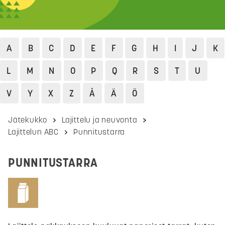
A
B
C
D
E
F
G
H
I
J
K
L
M
N
O
P
Q
R
S
T
U
V
Y
X
Z
Å
Ä
Ö
Jätekukko
Lajittelu ja neuvonta
Lajittelun ABC
Punnitustarra
PUNNITUSTARRA