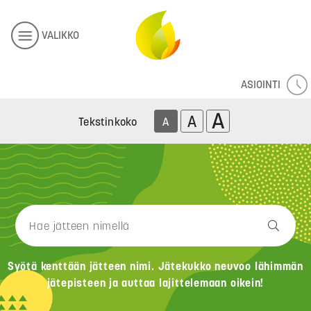
VALIKKO
ASIOINTI
A
A
Tekstinkoko
A
Syötä kenttään jätteen nimi. Jätekukko neuvoo lähimmän
jätepisteen ja auttaa lajittelemaan oikein!