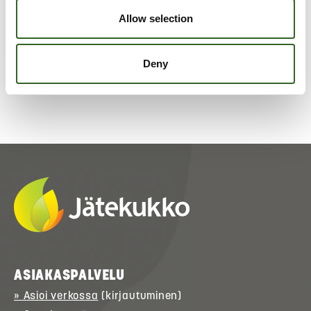
Tarkista jätelajikohtaiset
Allow selection
lajitteluohjeet
Deny
ASIAKASPALVELU
» Asioi verkossa
(kirjautuminen)