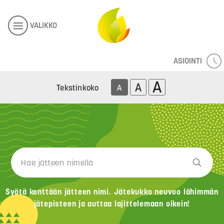
VALIKKO
ASIOINTI
A
A
Tekstinkoko
A
Syötä kenttään jätteen nimi. Jätekukko neuvoo lähimmän
jätepisteen ja auttaa lajittelemaan oikein!