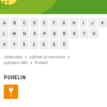
A
B
C
D
E
F
G
H
I
J
K
L
M
N
O
P
Q
R
S
T
U
V
Y
X
Z
Å
Ä
Ö
Jätekukko
Lajittelu ja neuvonta
Lajittelun ABC
Puhelin
PUHELIN