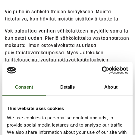
Vie puhelin sähkölaitteiden keräykseen. Muista
tietoturva, kun hävität muistia sisältäviä tuotteita.
Voit palauttaa vanhan sähkölaitteen myyjälle samalla
kun ostat uuden. Pieniä sähkölaitteita vastaanotetaan
maksutta ilman ostovelvoitetta suurissa
päivittäistavarakaupoissa. Myös Jätekukon
lajitteluasemat vastaanottavat kotitalouksien
sähkölaitteita maksutta.
Hae lähin sijainti
Consent
Details
About
This website uses cookies
Salli
evästeet
nähdäksesi kartan.
We use cookies to personalise content and ads, to
provide social media features and to analyse our traffic.
We also share information about your use of our site with