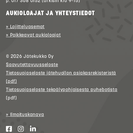
p. 017 368 0152 (arkisin klo 9–15)
AUKIOLOAJAT JA YHTEYSTIEDOT
» Lajitteluasemat
» Poikkeavat aukioloajat
© 2026
Jätekukko
Oy
Saavutettavuusseloste
Tietosuojaseloste jätehuollon asiakasrekisteristä
(pdf)
Tietosuojaseloste tekoälypohjaisesta puhebotista
(pdf)
» Ilmoituskanava