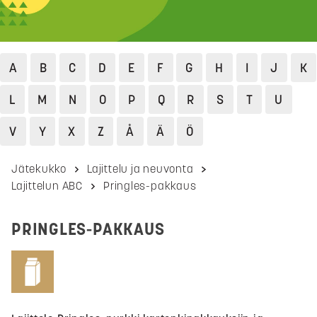
A
B
C
D
E
F
G
H
I
J
K
L
M
N
O
P
Q
R
S
T
U
V
Y
X
Z
Å
Ä
Ö
Jätekukko
Lajittelu ja neuvonta
Lajittelun ABC
Pringles-pakkaus
PRINGLES-PAKKAUS