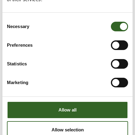
Consent
Necessary
Selection
Preferences
Statistics
Marketing
LAJITTELUOHJEET
Allow all
Tarkista jätelajikohtaiset
lajitteluohjeet
Allow selection