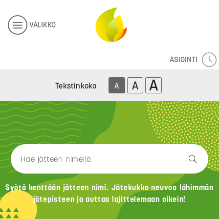
VALIKKO
ASIOINTI
A
A
Tekstinkoko
A
Syötä kenttään jätteen nimi. Jätekukko neuvoo lähimmän
jätepisteen ja auttaa lajittelemaan oikein!