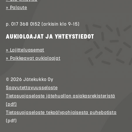
» Palaute
p. 017 368 0152 (arkisin klo 9–15)
AUKIOLOAJAT JA YHTEYSTIEDOT
» Lajitteluasemat
» Poikkeavat aukioloajat
© 2026
Jätekukko
Oy
Saavutettavuusseloste
Tietosuojaseloste jätehuollon asiakasrekisteristä
(pdf)
Tietosuojaseloste tekoälypohjaisesta puhebotista
(pdf)