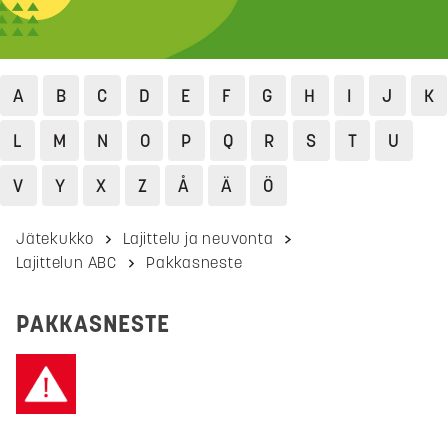
A
B
C
D
E
F
G
H
I
J
K
L
M
N
O
P
Q
R
S
T
U
V
Y
X
Z
Å
Ä
Ö
Jätekukko
Lajittelu ja neuvonta
Lajittelun ABC
Pakkasneste
PAKKASNESTE