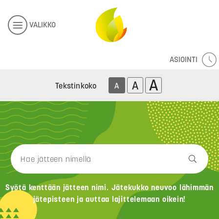
VALIKKO
ASIOINTI
A
A
Tekstinkoko
A
Syötä kenttään jätteen nimi. Jätekukko neuvoo lähimmän
jätepisteen ja auttaa lajittelemaan oikein!