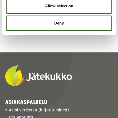
Tarkista jätelajikohtaiset
Allow selection
lajitteluohjeet
Deny
ASIAKASPALVELU
» Asioi verkossa
(kirjautuminen)
» Ota yhteyttä