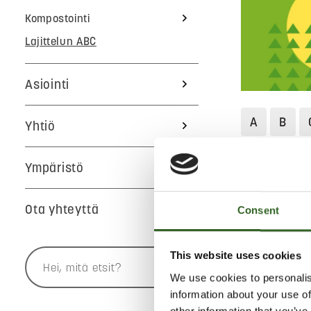
Kompostointi
Lajittelun ABC
Asiointi
A
B
Yhtiö
V
Y
Ympäristö
Jätekukko
Ota yhteyttä
Consent
ÖLJYSÄI
This website uses cookies
We use cookies to personalis
Jätekukon la
information about your use of
tyhjiä, puhtai
other information that you’ve