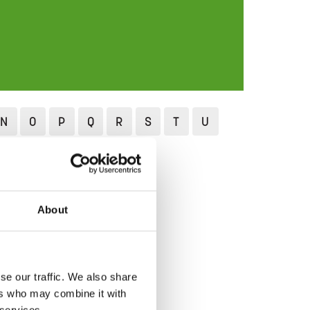
N
O
P
Q
R
S
T
U
About
se our traffic. We also share
ers who may combine it with
 services.