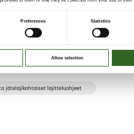
 sisältää vielä öljyä, täytyy se
m. imuautolla. Jos öljyn määrä
äiliön saa puhdistettua esim.
Preferences
Statistics
 purut tuoda vaarallisen jätteen
jitteluasemalle. Muovinen säiliö
ajitteluasemalla loppujätteeseen ja
liö metalliin.
Allow selection
ELUOHJEET
ta jätelajikohtaiset lajitteluohjeet