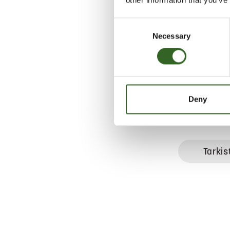
Jos öljysäiliö
tyhjentää esi
Consent
vähäinen ja s
Necessary
Selection
puruilla, voi
keräykseen la
lajitellaan l
metallinen säi
Deny
LAJITT
Tarkis