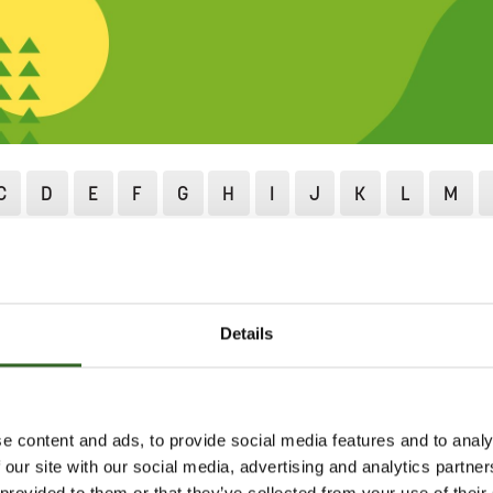
C
D
E
F
G
H
I
J
K
L
M
X
Z
Å
Ä
Ö
Lajittelu ja neuvonta
Lajittelun ABC
Öljysäiliö
Details
LIÖ
e content and ads, to provide social media features and to analy
jitteluasemat vastaanottavat
 our site with our social media, advertising and analytics partn
ta öljysäiliöitä.
 provided to them or that they’ve collected from your use of their