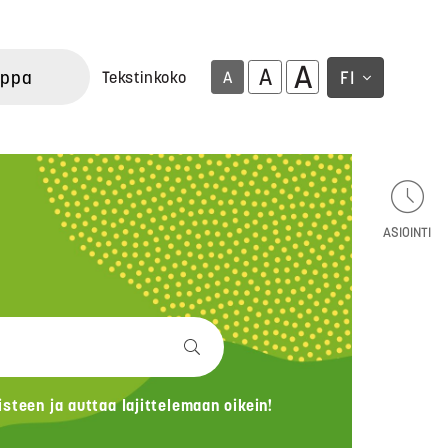
A
A
uppa
FI
Tekstinkoko
A
ASIOINTI
teen ja auttaa lajittelemaan oikein!