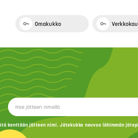
Omakukko
Verkkoka
ötä kenttään jätteen nimi. Jätekukko neuvoo lähimmän jätepis