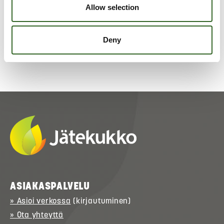
lajitteluohjeet
Allow selection
Deny
ASIAKASPALVELU
» Asioi verkossa
(kirjautuminen)
» Ota yhteyttä