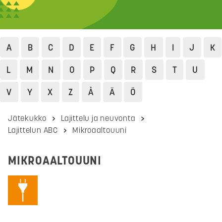
A
B
C
D
E
F
G
H
I
J
K
L
M
N
O
P
Q
R
S
T
U
V
Y
X
Z
Å
Ä
Ö
Jätekukko
Lajittelu ja neuvonta
Lajittelun ABC
Mikroaaltouuni
MIKROAALTOUUNI