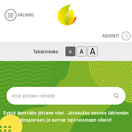
VALIKKO
ASIOINTI
A
A
Tekstinkoko
A
Syötä kenttään jätteen nimi. Jätekukko neuvoo lähimmän
jätepisteen ja auttaa lajittelemaan oikein!