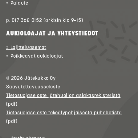
» Palaute
p. 017 368 0152 (arkisin klo 9–15)
AUKIOLOAJAT JA YHTEYSTIEDOT
» Lajitteluasemat
» Poikkeavat aukioloajat
© 2026
Jätekukko
Oy
Saavutettavuusseloste
Tietosuojaseloste jätehuollon asiakasrekisteristä
(pdf)
Tietosuojaseloste tekoälypohjaisesta puhebotista
(pdf)