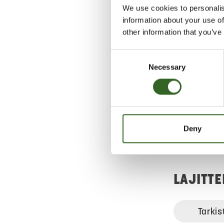
mustaherukan
We use cookies to personalis
hyvää kiissel
information about your use of
other information that you’ve
Voit kompost
marjamäskin 
Consent
elintarvikeko
Necessary
Selection
kuiviketta.
Mikäli hyödyn
lajittele mar
mahdollisimm
mahdollisimm
Deny
LAJITT
Tarkis