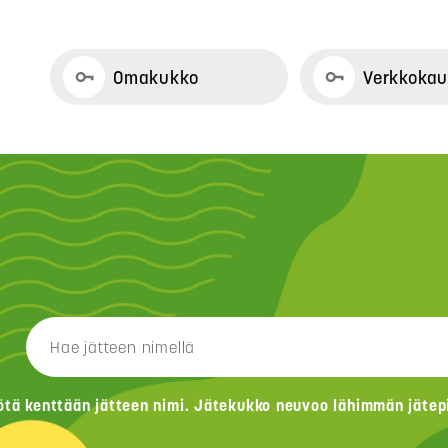
Omakukko
Verkkoka
ötä kenttään jätteen nimi. Jätekukko neuvoo lähimmän jätepis