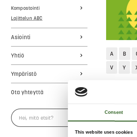
Kompostointi
Lajittelun ABC
Asiointi
A
B
Yhtiö
V
Y
Ympäristö
Jätekukko
Ota yhteyttä
MARJAM
Consent
Mehustukses
kannattaa ens
This website uses cookies