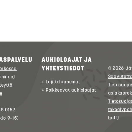
ASPALVELU
AUKIOLOAJAT JA
YHTEYSTIEDOT
© 2026
Jä
verkossa
Saavutett
uminen)
» Lajitteluasemat
Tietosuoja
teyttä
» Poikkeavat aukioloajat
asiakasrek
e
Tietosuoja
tekoälypoh
68 0152
(pdf)
klo 9–15)