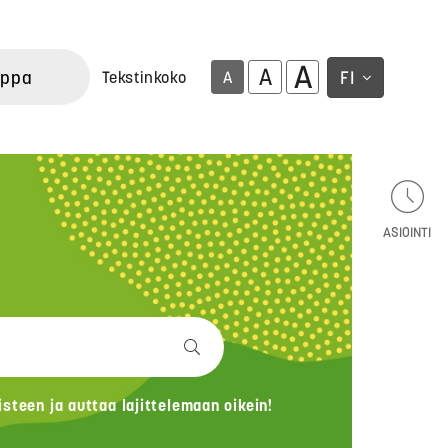
A
A
uppa
FI
Tekstinkoko
A
ASIOINTI
teen ja auttaa lajittelemaan oikein!