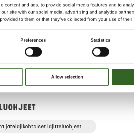
 mäskistä saat sosemyllyllä
e content and ads, to provide social media features and to analy
in pohjaa.
 our site with our social media, advertising and analytics partn
 provided to them or that they’ve collected from your use of their
oida käyttökelvottoman
jyrsijäsuojatussa
mpostorissa. Lisää riittävästi
Preferences
Statistics
täminen ei ole mahdollista,
jamäski biojätteen pakattuna ja
an. Valuta mäski ensin
an kuivaksi.
Allow selection
ELUOHJEET
ta jätelajikohtaiset lajitteluohjeet