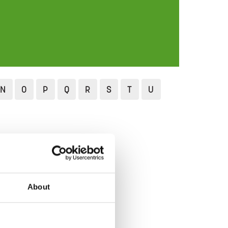
N
O
P
Q
R
S
T
U
About