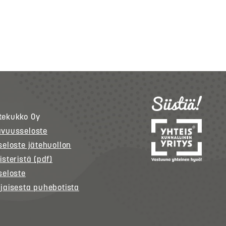
tekukko
Oy
avuusseloste
seloste jätehuollon
isteristä (pdf)
seloste
jaisesta puhebotista