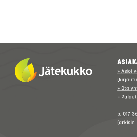
ASIAK
» Asioi 
(kirjaut
» Ota yh
» Palaut
p. 017 3
(arkisin 