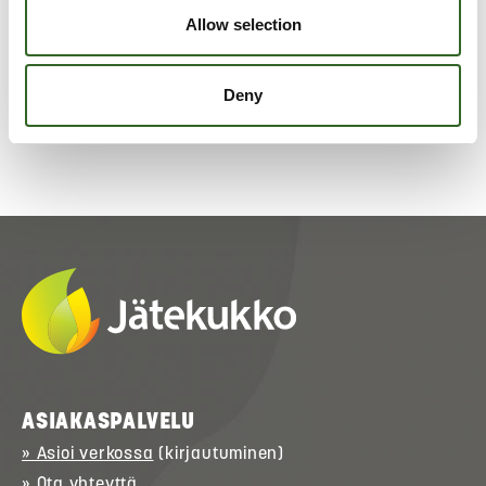
Tarkista jätelajikohtaiset
Allow selection
lajitteluohjeet
Deny
ASIAKASPALVELU
» Asioi verkossa
(kirjautuminen)
» Ota yhteyttä