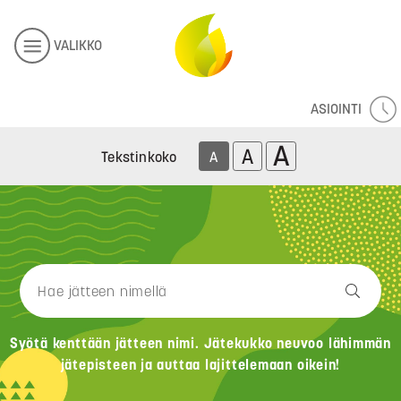
VALIKKO
ASIOINTI
A
A
Tekstinkoko
A
Syötä kenttään jätteen nimi. Jätekukko neuvoo lähimmän
jätepisteen ja auttaa lajittelemaan oikein!