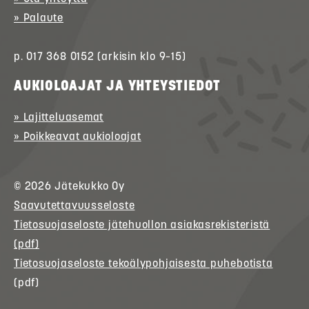
» Palaute
p. 017 368 0152 (arkisin klo 9–15)
AUKIOLOAJAT JA YHTEYSTIEDOT
» Lajitteluasemat
» Poikkeavat aukioloajat
© 2026
Jätekukko
Oy
Saavutettavuusseloste
Tietosuojaseloste jätehuollon asiakasrekisteristä
(pdf)
Tietosuojaseloste tekoälypohjaisesta puhebotista
(pdf)