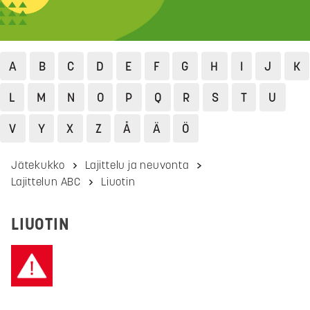
A
B
C
D
E
F
G
H
I
J
K
L
M
N
O
P
Q
R
S
T
U
V
Y
X
Z
Å
Ä
Ö
Jätekukko
Lajittelu ja neuvonta
Lajittelun ABC
Liuotin
LIUOTIN