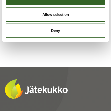
LAJITTELUOHJEET
Allow selection
Tarkista jätelajikohtaiset
lajitteluohjeet
Deny