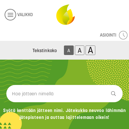
VALIKKO
ASIOINTI
A
A
Tekstinkoko
A
Syötä kenttään jätteen nimi. Jätekukko neuvoo lähimmän
jätepisteen ja auttaa lajittelemaan oikein!