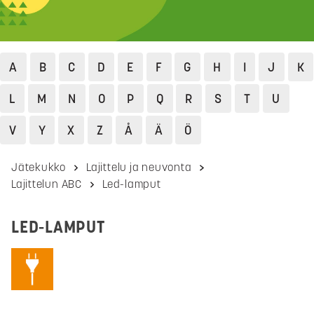
A
B
C
D
E
F
G
H
I
J
K
L
M
N
O
P
Q
R
S
T
U
V
Y
X
Z
Å
Ä
Ö
Jätekukko
Lajittelu ja neuvonta
Lajittelun ABC
Led-lamput
LED-LAMPUT