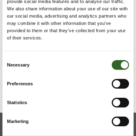
Kierrätä hyväkuntoiset ja ehjät laukut esimerkiksi
provide social media features and to analyse our traffic.
kirpputorilla tai lahjoita ne kierrätystavarataloon tai
We also share information about your use of our site with
hyväntekeväisyysjärjestöjen keräykseen.
our social media, advertising and analytics partners who
may combine it with other information that you’ve
provided to them or that they’ve collected from your use
LAJITTELUOHJEET
of their services.
Tarkista jätelajikohtaiset
Consent
lajitteluohjeet
Necessary
Selection
Preferences
Statistics
Marketing