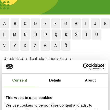
A
B
C
D
E
F
G
H
I
J
K
L
M
N
O
P
Q
R
S
T
U
V
Y
X
Z
Å
Ä
Ö
Jätekukko
Lajittelu ja neuvonta
Lajittelun ABC
Laukku
LAUKKU
Consent
Details
About
Lajittele pienet laukut ja reput sekajätteeseen. Vie
This website uses cookies
suuret laukut lajitteluasemalle.
We use cookies to personalise content and ads, to