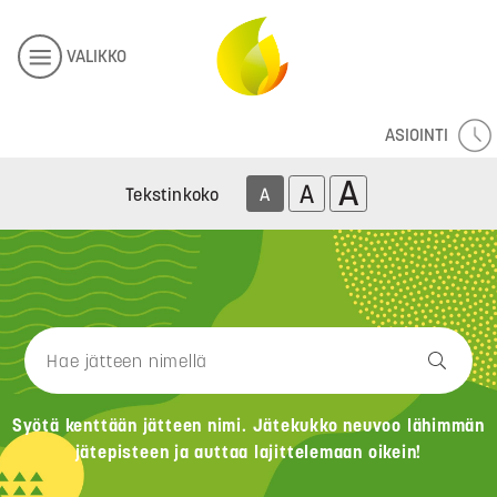
VALIKKO
ASIOINTI
A
A
Tekstinkoko
A
Syötä kenttään jätteen nimi. Jätekukko neuvoo lähimmän
jätepisteen ja auttaa lajittelemaan oikein!