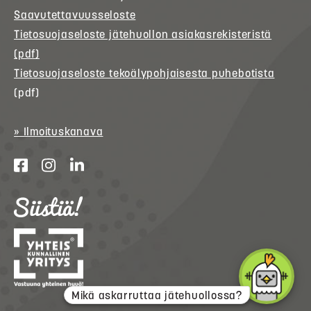
Saavutettavuusseloste
Tietosuojaseloste jätehuollon asiakasrekisteristä
(pdf)
Tietosuojaseloste tekoälypohjaisesta puhebotista
(pdf)
» Ilmoituskanava