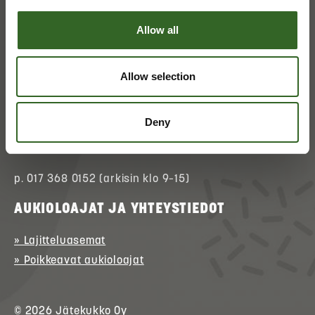
Allow all
ASIAKASPALVELU
Allow selection
» Asioi verkossa
(kirjautuminen)
» Ota yhteyttä
Deny
» Palaute
p. 017 368 0152 (arkisin klo 9–15)
AUKIOLOAJAT JA YHTEYSTIEDOT
» Lajitteluasemat
» Poikkeavat aukioloajat
© 2026
Jätekukko
Oy