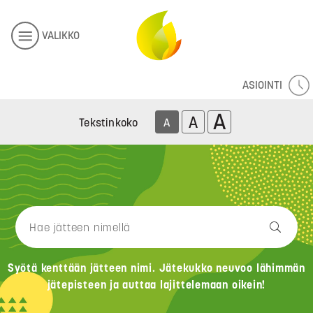
VALIKKO
ASIOINTI
A
A
Tekstinkoko
A
Syötä kenttään jätteen nimi. Jätekukko neuvoo lähimmän
jätepisteen ja auttaa lajittelemaan oikein!