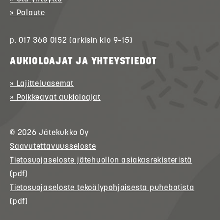
» Palaute
p. 017 368 0152 (arkisin klo 9–15)
AUKIOLOAJAT JA YHTEYSTIEDOT
» Lajitteluasemat
» Poikkeavat aukioloajat
© 2026
Jätekukko
Oy
Saavutettavuusseloste
Tietosuojaseloste jätehuollon asiakasrekisteristä
(pdf)
Tietosuojaseloste tekoälypohjaisesta puhebotista
(pdf)