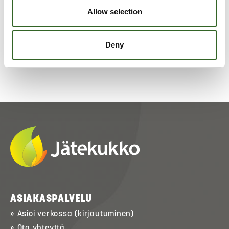
Tarkista jätelajikohtaiset
Allow selection
lajitteluohjeet
Deny
ASIAKASPALVELU
» Asioi verkossa
(kirjautuminen)
» Ota yhteyttä