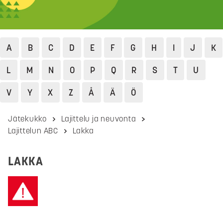
A
B
C
D
E
F
G
H
I
J
K
L
M
N
O
P
Q
R
S
T
U
V
Y
X
Z
Å
Ä
Ö
Jätekukko
Lajittelu ja neuvonta
Lajittelun ABC
Lakka
LAKKA