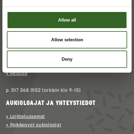
Allow all
Allow selection
ASIAKASPALVELU
» Asioi verkossa
(kirjautuminen)
Deny
» Ota yhteyttä
» Palaute
p. 017 368 0152 (arkisin klo 9–15)
AUKIOLOAJAT JA YHTEYSTIEDOT
» Lajitteluasemat
» Poikkeavat aukioloajat