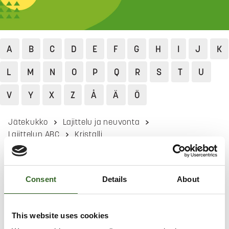
A
B
C
D
E
F
G
H
I
J
K
L
M
N
O
P
Q
R
S
T
U
V
Y
X
Z
Å
Ä
Ö
Jätekukko
Lajittelu ja neuvonta
Lajittelun ABC
Kristalli
KRISTALLI
Consent
Details
About
Vie käyttökelvottomat tai rikkoutuneet kristalliesineet
lajitteluasemalle, jossa ne otetaan vastaan pieninä
This website uses cookies
määrinä veloituksetta.