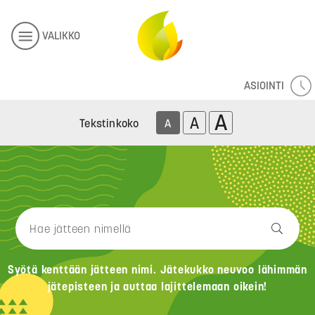
VALIKKO
ASIOINTI
A
A
Tekstinkoko
A
Syötä kenttään jätteen nimi. Jätekukko neuvoo lähimmän
jätepisteen ja auttaa lajittelemaan oikein!