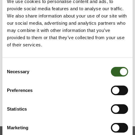
We use cookies to personalise content and ads, to
Yksittäisen kristalliesineen voit laittaa sekajätteeseen,
provide social media features and to analyse our traffic.
mutta poltettaessa ekovoimalassa kristalliesineet
We also share information about your use of our site with
eivät tuota energiaa vaan kuluttavat voimalan
our social media, advertising and analytics partners who
laitteistoja.
may combine it with other information that you’ve
provided to them or that they’ve collected from your use
of their services.
LAJITTELUOHJEET
Consent
Tarkista jätelajikohtaiset
Necessary
Selection
lajitteluohjeet
Preferences
Statistics
Marketing