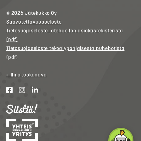
© 2026
Jätekukko
Oy
Saavutettavuusseloste
Tietosuojaseloste jätehuollon asiakasrekisteristä
(pdf)
Tietosuojaseloste tekoälypohjaisesta puhebotista
(pdf)
» Ilmoituskanava