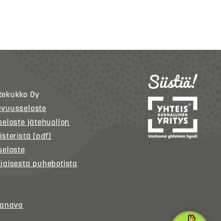
tekukko
Oy
avuusseloste
seloste jätehuollon
isteristä (pdf)
seloste
jaisesta puhebotista
kanava