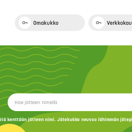
Omakukko
Verkkoka
ötä kenttään jätteen nimi. Jätekukko neuvoo lähimmän jätepis