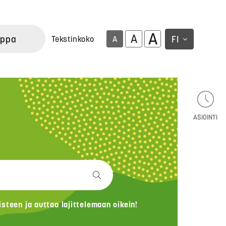
A
A
uppa
FI
Tekstinkoko
A
ASIOINTI
teen ja auttaa lajittelemaan oikein!