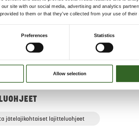
eni määrä muuta materiaalia (kumi,
 our site with our social media, advertising and analytics partn
taa.
 provided to them or that they’ve collected from your use of their
töiset kiikarit ja kaukoputket
en keräykseen. Voit palauttaa
Preferences
Statistics
laitteen myyjälle samalla kun
Pieniä sähkölaitteita
an maksutta ilman ostovelvoitetta
vittäistavarakaupoissa. Myös
jitteluasemat vastaanottavat
Allow selection
n sähkölaitteita maksutta.
ELUOHJEET
ta jätelajikohtaiset lajitteluohjeet