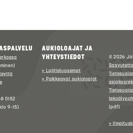
ASPALVELU
AUKIOLOAJAT JA
YHTEYSTIEDOT
© 2026
Jä
verkossa
Saavutett
uminen)
» Lajitteluasemat
Tietosuoja
teyttä
» Poikkeavat aukioloajat
asiakasrek
e
Tietosuoja
tekoälypoh
68 0152
(pdf)
klo 9–15)
» Ilmoitus