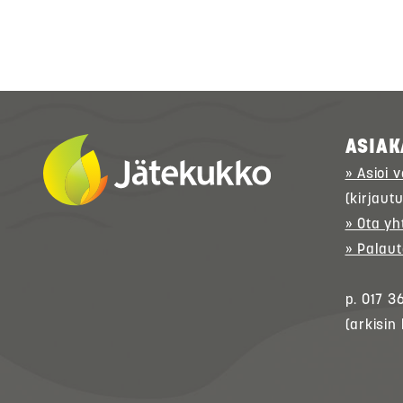
ASIAK
» Asioi 
(kirjaut
» Ota yh
» Palaut
p. 017 3
(arkisin 