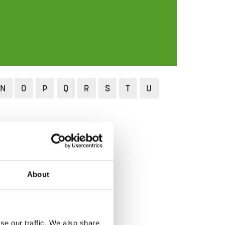
N
O
P
Q
R
S
T
U
utket
About
se our traffic. We also share