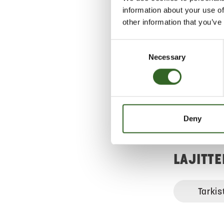
metalliin. Pi
information about your use of
muovi) ei hait
other information that you’ve
Vie sähkökäyt
Consent
sähkölaitteid
Necessary
Selection
vanhan sähkö
ostat uuden. 
vastaanoteta
suurissa päi
Jätekukon la
Deny
kotitalouksie
LAJITT
Tarkis