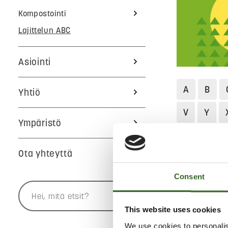
Kompostointi
Lajittelun ABC
Asiointi
A
B
Yhtiö
V
Y
Ympäristö
Jätekukko
Ota yhteyttä
KIIKARI
Consent
Lajittele kiik
This website uses cookies
Jos kiikarit o
We use cookies to personalis