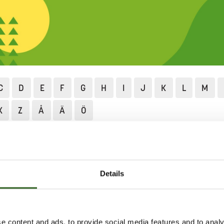
C
D
E
F
G
H
I
J
K
L
M
X
Z
Å
Ä
Ö
Lajittelu ja neuvonta
Lajittelun ABC
Kiikarit ja kaukop
T JA KAUKOPUTKET
Details
arit sekajätteeseen.
vat metalliset, lajittele ne
e content and ads, to provide social media features and to analy