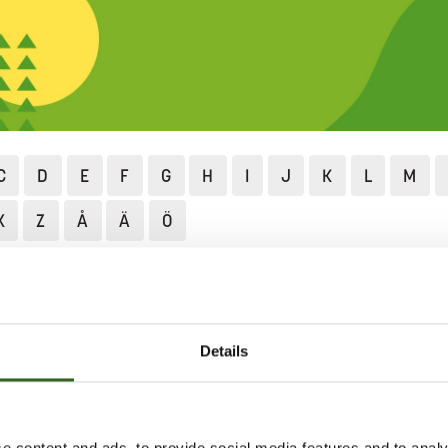
C
D
E
F
G
H
I
J
K
L
M
X
Z
Å
Ä
Ö
Lajittelu ja neuvonta
Lajittelun ABC
Kasviöljyt, kasvi-
JYT, KASVI- JA
Details
RASVAT