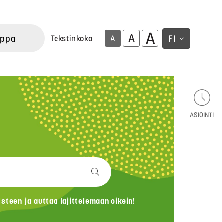
A
A
uppa
FI
Tekstinkoko
A
ASIOINTI
teen ja auttaa lajittelemaan oikein!