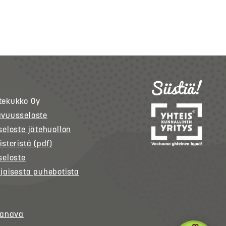
tekukko
Oy
avuusseloste
seloste jätehuollon
isteristä (pdf)
seloste
jaisesta puhebotista
kanava