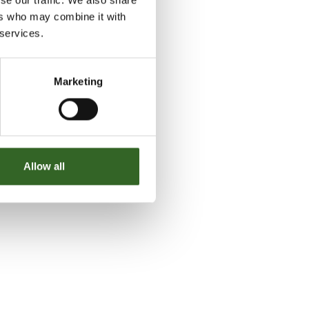
se our traffic. We also share
ers who may combine it with
 services.
Marketing
Allow all