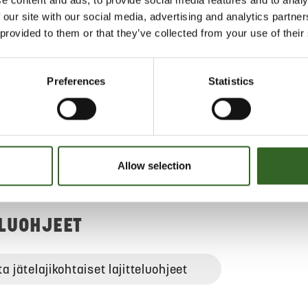
e content and ads, to provide social media features and to analy
 our site with our social media, advertising and analytics partn
e biojätteeseen imeytettynä esim.
 provided to them or that they’ve collected from your use of their
periin.
e sekajätteeseen muovipulloon tai
n hyvin pakattuna.
Preferences
Statistics
äärät öljyä voi laittaa
riin.
 rasvoja toimitetaan mieluiten
jen keräyspalvelua tarjoaville
sim.
Suomen Kasviöljykierrätys Oy
Allow selection
ELUOHJEET
ta jätelajikohtaiset lajitteluohjeet