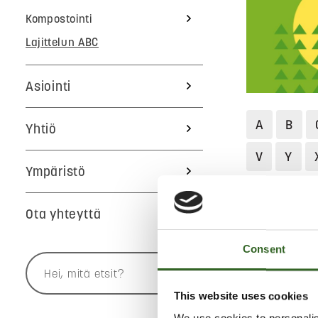
Kompostointi
Lajittelun ABC
Asiointi
A
B
Yhtiö
V
Y
Ympäristö
Jätekukko
Ota yhteyttä
KASVIÖL
Consent
PAISTO
This website uses cookies
Toimi näin: