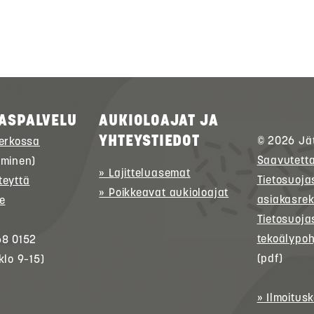
ASPALVELU
AUKIOLOAJAT JA
YHTEYSTIEDOT
© 2026
Jä
verkossa
Saavutett
uminen)
» Lajitteluasemat
Tietosuoja
teyttä
» Poikkeavat aukioloajat
asiakasrek
e
Tietosuoja
tekoälypoh
68 0152
(pdf)
klo 9–15)
» Ilmoitus