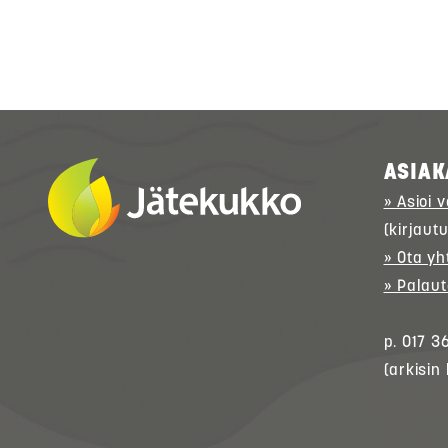
ASIAK
» Asioi 
(kirjaut
» Ota yh
» Palaut
p. 017 3
(arkisin 