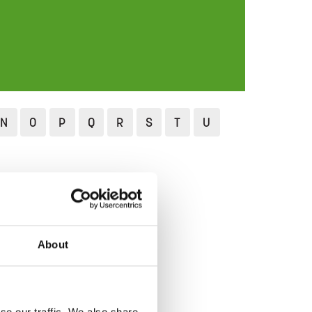
N
O
P
Q
R
S
T
U
 ja paistorasvat
About