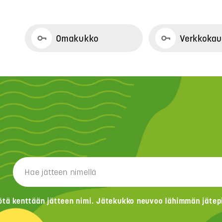
Omakukko
Verkkoka
ötä kenttään jätteen nimi. Jätekukko neuvoo lähimmän jätepis