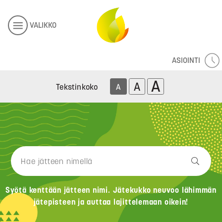
VALIKKO
ASIOINTI
A
A
Tekstinkoko
A
Syötä kenttään jätteen nimi. Jätekukko neuvoo lähimmän
jätepisteen ja auttaa lajittelemaan oikein!