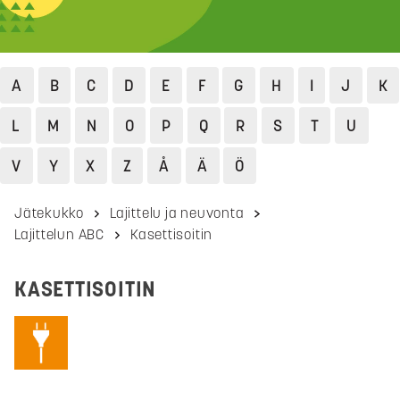
A
B
C
D
E
F
G
H
I
J
K
L
M
N
O
P
Q
R
S
T
U
V
Y
X
Z
Å
Ä
Ö
Jätekukko
Lajittelu ja neuvonta
Lajittelun ABC
Kasettisoitin
KASETTISOITIN