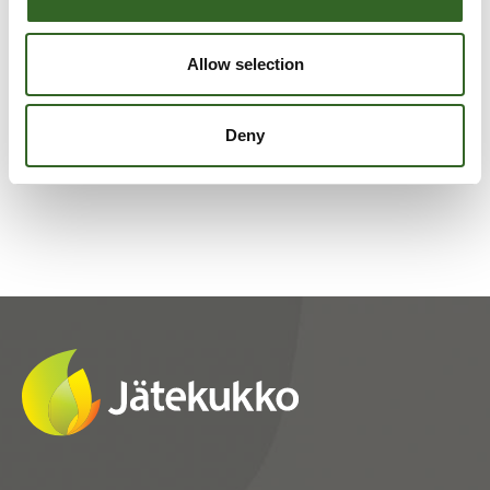
LAJITTELUOHJEET
Allow selection
Tarkista jätelajikohtaiset
lajitteluohjeet
Deny