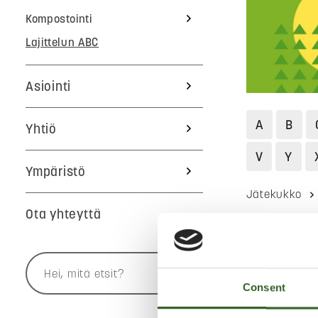
Kompostointi
Lajittelun ABC
Asiointi
A
B
Yhtiö
V
Y
Ympäristö
Jätekukko
Ota yhteyttä
KAMER
Consent