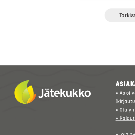
Tarkis
ASIAK
» Asioi 
(kirjaut
» Ota yh
» Palaut