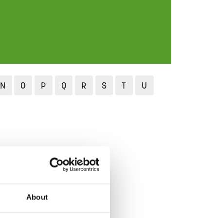
N
O
P
Q
R
S
T
U
About