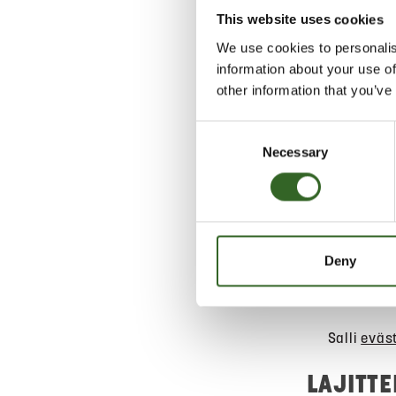
This website uses cookies
We use cookies to personalis
Vie kamera sä
information about your use of
tietoturva, k
other information that you’ve
tuotteita. Vo
myyjälle sama
Consent
sähkölaittei
Necessary
Selection
ostovelvoitet
päivittäista
lajitteluasem
sähkölaitteit
Deny
Hae lähin
sijainti
Salli
eväs
LAJITT