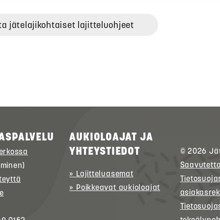
ta jätelajikohtaiset lajitteluohjeet
ASPALVELU
AUKIOLOAJAT JA
YHTEYSTIEDOT
© 2026
Jä
verkossa
Saavutett
uminen)
» Lajitteluasemat
Tietosuoja
teyttä
» Poikkeavat aukioloajat
asiakasrek
e
Tietosuoja
tekoälypoh