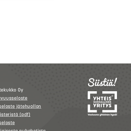
tekukko
Oy
avuusseloste
seloste jätehuollon
isteristä (pdf)
seloste
jaisesta puhebotista