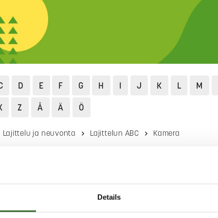
C
D
E
F
G
H
I
J
K
L
M
X
Z
Å
Ä
Ö
Lajittelu ja neuvonta
Lajittelun ABC
Kamera
A
Details