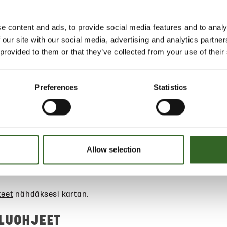
e content and ads, to provide social media features and to analy
hkölaitteiden keräykseen. Muista
 our site with our social media, advertising and analytics partn
un hävität muistia sisältäviä
 provided to them or that they’ve collected from your use of their
it palauttaa vanhan sähkölaitteen
lla kun ostat uuden. Pieniä
ta vastaanotetaan maksutta ilman
Preferences
Statistics
ta suurissa
varakaupoissa. Myös Jätekukon
at vastaanottavat kotitalouksien
a maksutta.
Allow selection
teet
nähdäksesi kartan.
ELUOHJEET