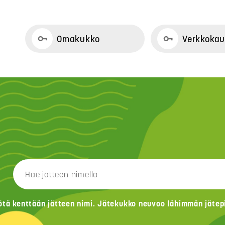
Omakukko
Verkkoka
ötä kenttään jätteen nimi. Jätekukko neuvoo lähimmän jätepis