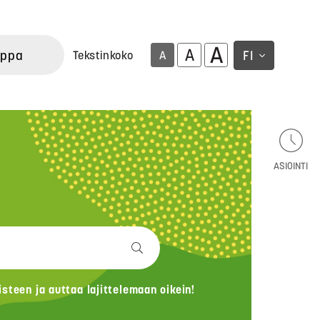
A
A
uppa
FI
Tekstinkoko
A
ASIOINTI
teen ja auttaa lajittelemaan oikein!