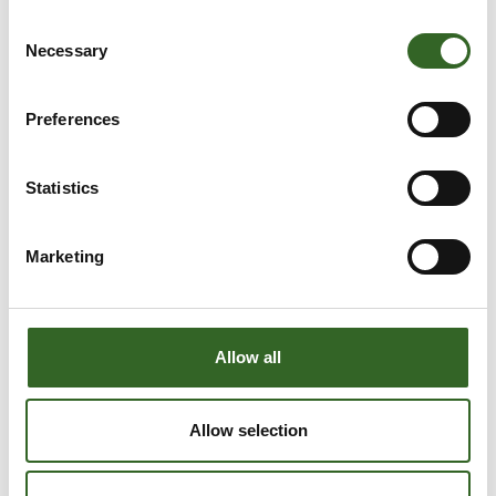
Consent
Necessary
Selection
Preferences
Statistics
LAJITTELUOHJEET
Marketing
Tarkista jätelajikohtaiset
lajitteluohjeet
Allow all
Allow selection