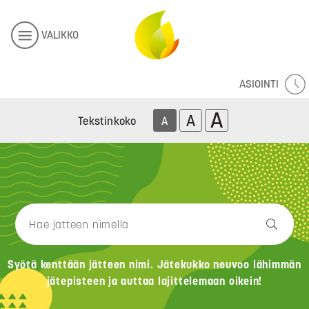
VALIKKO
ASIOINTI
A
A
Tekstinkoko
A
Syötä kenttään jätteen nimi. Jätekukko neuvoo lähimmän
jätepisteen ja auttaa lajittelemaan oikein!