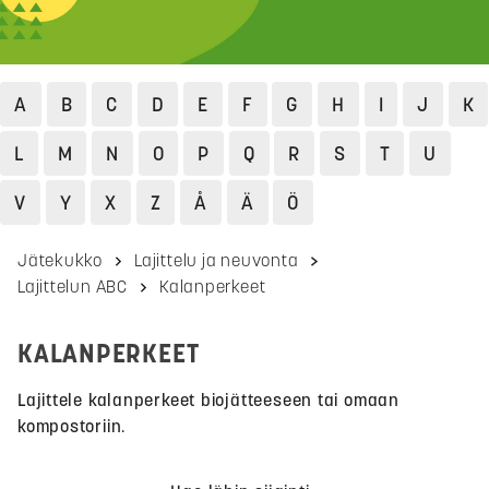
A
B
C
D
E
F
G
H
I
J
K
L
M
N
O
P
Q
R
S
T
U
V
Y
X
Z
Å
Ä
Ö
Jätekukko
Lajittelu ja neuvonta
Lajittelun ABC
Kalanperkeet
KALANPERKEET
Lajittele kalanperkeet biojätteeseen tai omaan
kompostoriin.