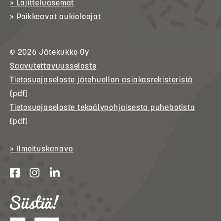
» Lajitteluasemat
» Poikkeavat aukioloajat
© 2026
Jätekukko
Oy
Saavutettavuusseloste
Tietosuojaseloste jätehuollon asiakasrekisteristä
(pdf)
Tietosuojaseloste tekoälypohjaisesta puhebotista
(pdf)
» Ilmoituskanava