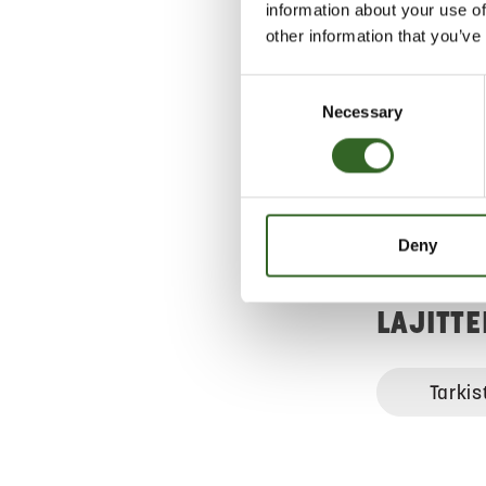
information about your use of
Hae lähin
other information that you’ve
sijainti
Consent
Necessary
Selection
Salli
eväs
Deny
LAJITT
Tarkis