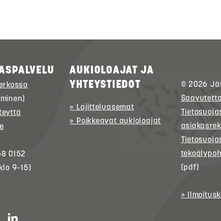
ASPALVELU
AUKIOLOAJAT JA
YHTEYSTIEDOT
© 2026
Jä
verkossa
Saavutett
uminen)
» Lajitteluasemat
Tietosuoja
teyttä
» Poikkeavat aukioloajat
asiakasrek
e
Tietosuoja
tekoälypoh
68 0152
(pdf)
klo 9–15)
» Ilmoitus