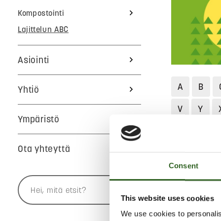
Kompostointi
Lajittelun ABC
Asiointi
A
B
Yhtiö
V
Y
Ympäristö
Jätekukko
Ota yhteyttä
KAASUG
Consent
Jätekukon la
This website uses cookies
kaasugrillin 
We use cookies to personalis