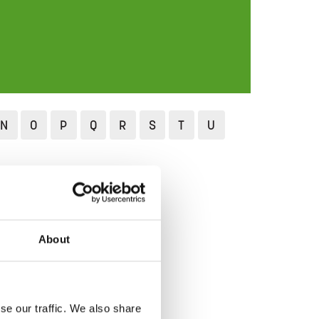
N
O
P
Q
R
S
T
U
About
se our traffic. We also share