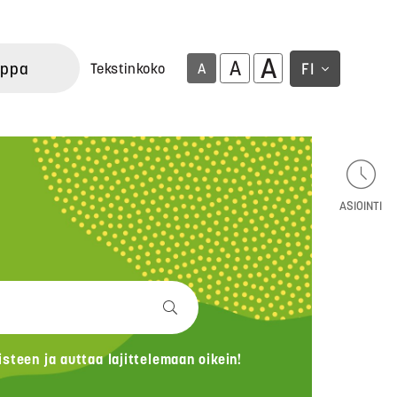
A
A
uppa
FI
Tekstinkoko
A
ASIOINTI
teen ja auttaa lajittelemaan oikein!