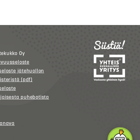
tekukko
Oy
avuusseloste
seloste jätehuollon
isteristä (pdf)
seloste
jaisesta puhebotista
kanava