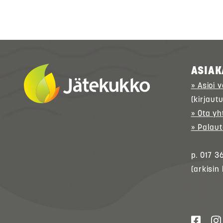
ASIAK
» Asioi 
(kirjaut
» Ota yh
» Palaut
p. 017 3
(arkisin 