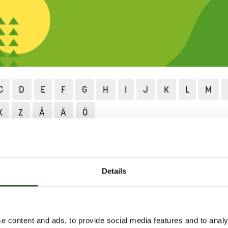
C
D
E
F
G
H
I
J
K
L
M
X
Z
Å
Ä
Ö
Lajittelu ja neuvonta
Lajittelun ABC
Kaasugrilli
RILLI
Details
jitteluasemat vastaanottavat
metallijätteeseen.
e content and ads, to provide social media features and to analy