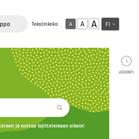
A
A
uppa
FI
Tekstinkoko
A
ASIOINTI
teen ja auttaa lajittelemaan oikein!