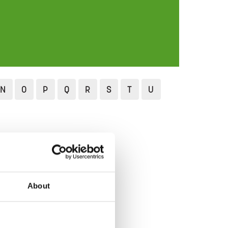
N
O
P
Q
R
S
T
U
About