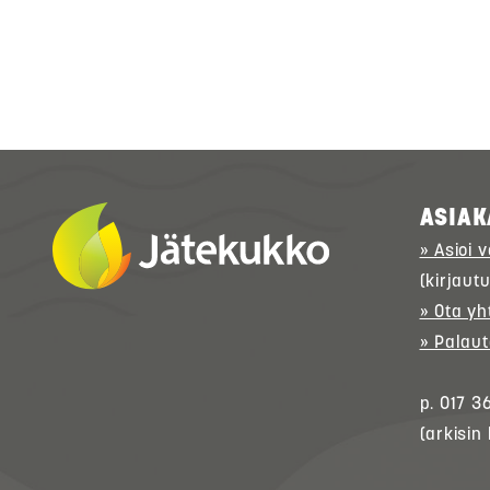
ASIAK
» Asioi 
(kirjaut
» Ota yh
» Palaut
p. 017 3
(arkisin 