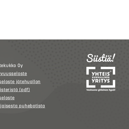
tekukko
Oy
avuusseloste
seloste jätehuollon
isteristä (pdf)
seloste
jaisesta puhebotista