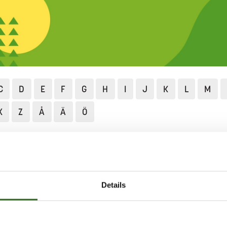
C
D
E
F
G
H
I
J
K
L
M
X
Z
Å
Ä
Ö
Lajittelu ja neuvonta
Lajittelun ABC
Jäähdytinneste
TINNESTE
Details