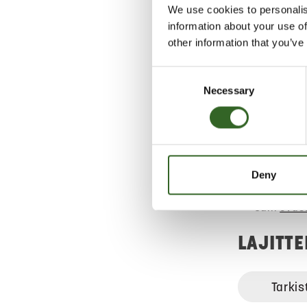
We use cookies to personalis
information about your use of
Vie jäähdytin
other information that you’ve
keräykseen.
Consent
Jätekukon laj
Necessary
Selection
keräykset vas
vaarallista j
Hae lähin
sijainti
Deny
Salli
eväs
LAJITT
Tarkis