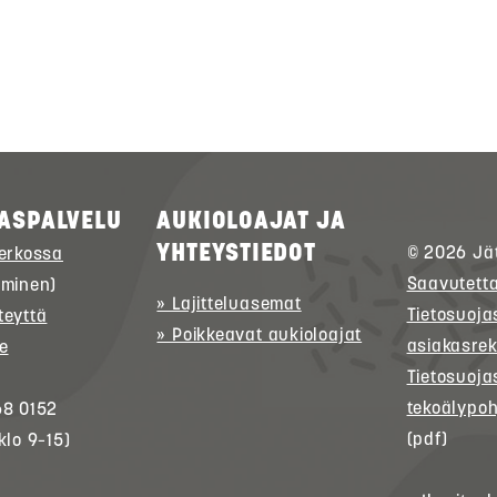
ASPALVELU
AUKIOLOAJAT JA
YHTEYSTIEDOT
© 2026
Jä
verkossa
Saavutett
uminen)
» Lajitteluasemat
Tietosuoja
teyttä
» Poikkeavat aukioloajat
asiakasrek
e
Tietosuoja
tekoälypoh
68 0152
(pdf)
klo 9–15)