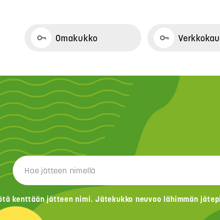
Omakukko
Verkkoka
ötä kenttään jätteen nimi. Jätekukko neuvoo lähimmän jätepis