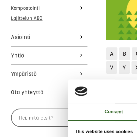
Kompostointi
Lajittelun ABC
Asiointi
A
B
Yhtiö
V
Y
Ympäristö
Jätekukko
Ota yhteyttä
JÄÄHDY
Consent
This website uses cookies