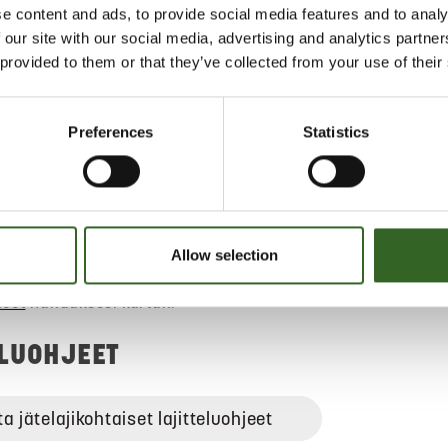
e content and ads, to provide social media features and to analy
 our site with our social media, advertising and analytics partn
neste vaarallisen jätteen
 provided to them or that they’ve collected from your use of their
itteluasemat sekä kiertävät
Preferences
Statistics
taanottavat kotitalouksien
ätettä maksutta.
Allow selection
teet
nähdäksesi kartan.
ELUOHJEET
ta jätelajikohtaiset lajitteluohjeet