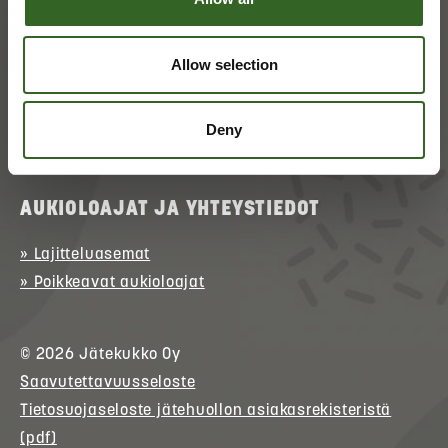
ASIAKASPALVELU
» Asioi verkossa
(kirjautuminen)
Allow selection
» Ota yhteyttä
» Palaute
Deny
p. 017 368 0152 (arkisin klo 9–15)
AUKIOLOAJAT JA YHTEYSTIEDOT
» Lajitteluasemat
» Poikkeavat aukioloajat
© 2026
Jätekukko
Oy
Saavutettavuusseloste
Tietosuojaseloste jätehuollon asiakasrekisteristä
(pdf)