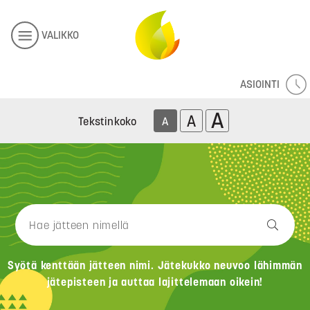
VALIKKO
ASIOINTI
A
A
Tekstinkoko
A
Syötä kenttään jätteen nimi. Jätekukko neuvoo lähimmän
jätepisteen ja auttaa lajittelemaan oikein!