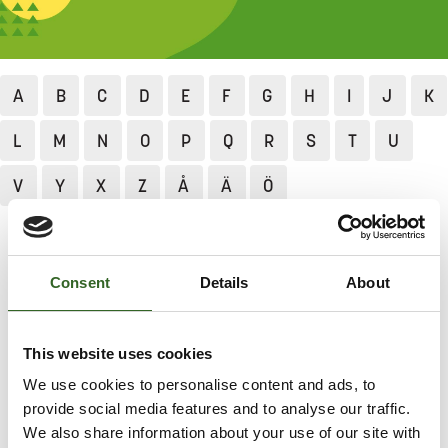
A
B
C
D
E
F
G
H
I
J
K
L
M
N
O
P
Q
R
S
T
U
V
Y
X
Z
Å
Ä
Ö
Jätekukko
Lajittelu ja neuvonta
Lajittelun ABC
Hirven ruho
Consent
Details
About
HIRVEN RUHO
This website uses cookies
We use cookies to personalise content and ads, to
Lue luonnonvaraisten eläinten hävittämisestä sekä
provide social media features and to analyse our traffic.
hautaamisesta
Ruokaviraston sivuilla
.
We also share information about your use of our site with