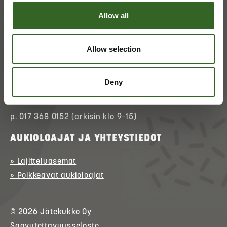
Allow all
ASIAKASPALVELU
Allow selection
» Asioi verkossa
(kirjautuminen)
» Ota yhteyttä
Deny
» Palaute
p. 017 368 0152 (arkisin klo 9–15)
AUKIOLOAJAT JA YHTEYSTIEDOT
» Lajitteluasemat
» Poikkeavat aukioloajat
© 2026
Jätekukko
Oy
Saavutettavuusseloste