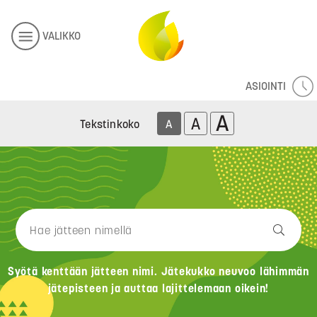
VALIKKO
ASIOINTI
A
A
Tekstinkoko
A
Syötä kenttään jätteen nimi. Jätekukko neuvoo lähimmän
jätepisteen ja auttaa lajittelemaan oikein!