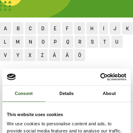
A
B
C
D
E
F
G
H
I
J
K
L
M
N
O
P
Q
R
S
T
U
V
Y
X
Z
Å
Ä
Ö
Jätekukko
Lajittelu ja neuvonta
Lajittelun ABC
Hiekoitusmurske
Consent
Details
About
HIEKOITUSMURSKE
Hyödynnä hiekoitusmurske omalla pihalla. Jos tämä ei
This website uses cookies
ole mahdollista, lajitteluasemat vastaanottavat
We use cookies to personalise content and ads, to
hiekoitusmursketta.
provide social media features and to analyse our traffic.