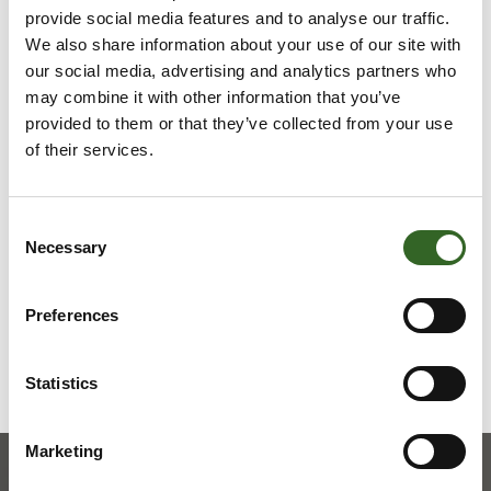
peltoon.
provide social media features and to analyse our traffic.
We also share information about your use of our site with
Heiniä ja olkia vastaanotetaan puutarhajätteen
our social media, advertising and analytics partners who
vastaanottopaikoissa.
may combine it with other information that you’ve
provided to them or that they’ve collected from your use
LAJITTELUOHJEET
of their services.
Tarkista jätelajikohtaiset
Consent
Necessary
lajitteluohjeet
Selection
Preferences
Statistics
Marketing