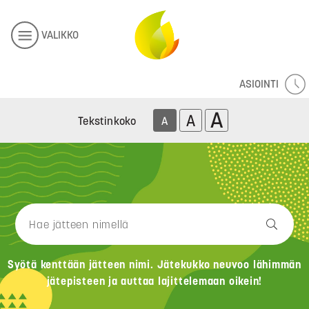
VALIKKO
ASIOINTI
A
A
Tekstinkoko
A
Syötä kenttään jätteen nimi. Jätekukko neuvoo lähimmän
jätepisteen ja auttaa lajittelemaan oikein!