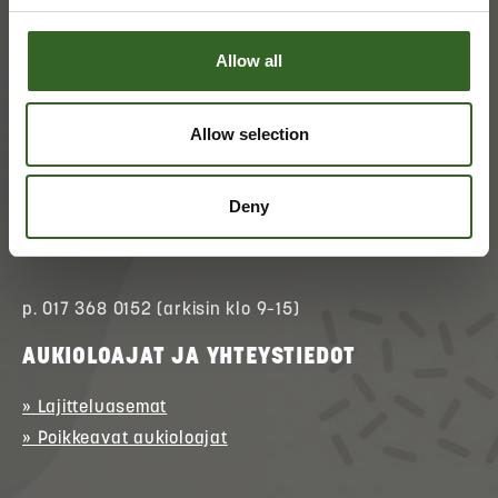
Allow all
Allow selection
ASIAKASPALVELU
» Asioi verkossa
(kirjautuminen)
Deny
» Ota yhteyttä
» Palaute
p. 017 368 0152 (arkisin klo 9–15)
AUKIOLOAJAT JA YHTEYSTIEDOT
» Lajitteluasemat
» Poikkeavat aukioloajat