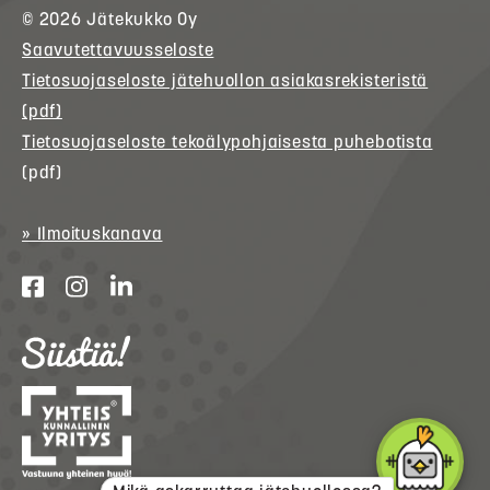
© 2026
Jätekukko
Oy
Saavutettavuusseloste
Tietosuojaseloste jätehuollon asiakasrekisteristä
(pdf)
Tietosuojaseloste tekoälypohjaisesta puhebotista
(pdf)
» Ilmoituskanava