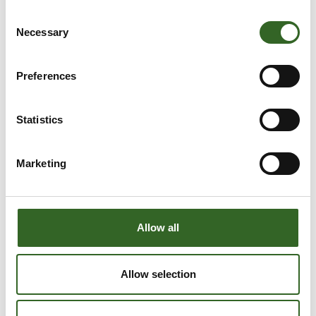
Consent
Necessary
Selection
Preferences
Statistics
LAJITTELUOHJEET
Marketing
Tarkista jätelajikohtaiset
lajitteluohjeet
Allow all
Allow selection