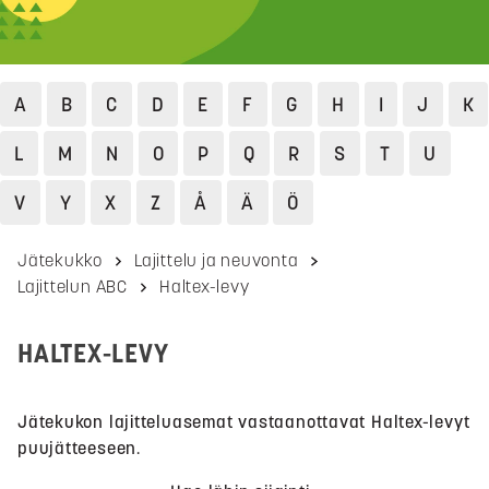
A
B
C
D
E
F
G
H
I
J
K
L
M
N
O
P
Q
R
S
T
U
V
Y
X
Z
Å
Ä
Ö
Jätekukko
Lajittelu ja neuvonta
Lajittelun ABC
Haltex-levy
HALTEX-LEVY
Jätekukon lajitteluasemat vastaanottavat Haltex-levyt
puujätteeseen.