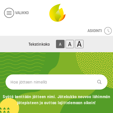
VALIKKO
ASIOINTI
A
A
Tekstinkoko
A
Syötä kenttään jätteen nimi. Jätekukko neuvoo lähimmän
jätepisteen ja auttaa lajittelemaan oikein!