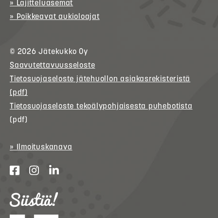
» Lajitteluasemat
» Poikkeavat aukioloajat
© 2026
Jätekukko
Oy
Saavutettavuusseloste
Tietosuojaseloste jätehuollon asiakasrekisteristä
(pdf)
Tietosuojaseloste tekoälypohjaisesta puhebotista
(pdf)
» Ilmoituskanava