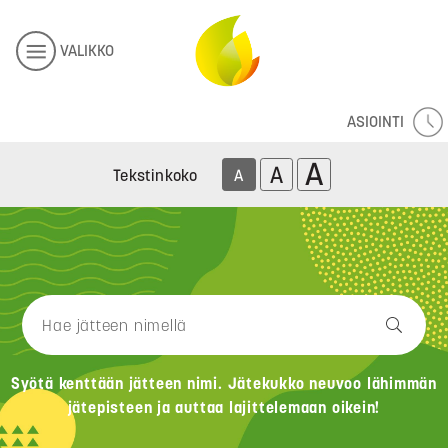
VALIKKO
ASIOINTI
A
A
Tekstinkoko
A
Syötä kenttään jätteen nimi. Jätekukko neuvoo lähimmän
jätepisteen ja auttaa lajittelemaan oikein!