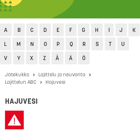
A
B
C
D
E
F
G
H
I
J
K
L
M
N
O
P
Q
R
S
T
U
V
Y
X
Z
Å
Ä
Ö
Jätekukko
Lajittelu ja neuvonta
Lajittelun ABC
Hajuvesi
HAJUVESI