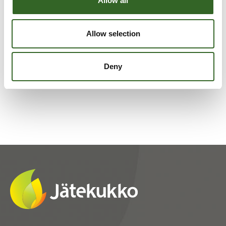
Allow all
LAJITTELUOHJEET
Allow selection
Tarkista jätelajikohtaiset
lajitteluohjeet
Deny