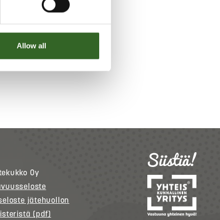
Allow all
tekukko
Oy
avuusseloste
seloste jätehuollon
isteristä (pdf)