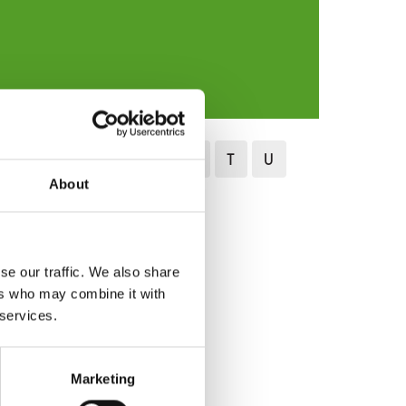
N
O
P
Q
R
S
T
U
About
se our traffic. We also share
ers who may combine it with
 services.
Marketing