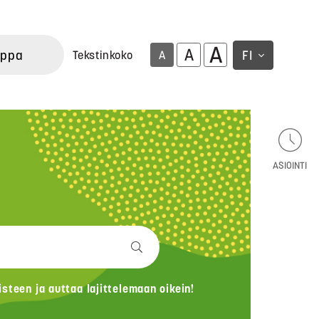
A
A
uppa
FI
Tekstinkoko
A
ASIOINTI
teen ja auttaa lajittelemaan oikein!