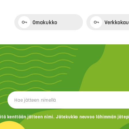
Omakukko
Verkkoka
ötä kenttään jätteen nimi. Jätekukko neuvoo lähimmän jätepis