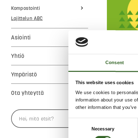
Kompostointi
Lajittelun ABC
Asiointi
A
B
Yhtiö
Consent
V
Y
Ympäristö
This website uses cookies
Jätekukko
Ota yhteyttä
We use cookies to personalis
information about your use of
DVD-LE
other information that you’ve
Consent
Lajittele DVD
Necessary
Selection
sekajätteese