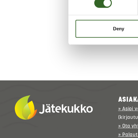
LAJITT
Tarkis
Deny
ASIAK
» Asioi 
(kirjaut
» Ota yh
» Palaut