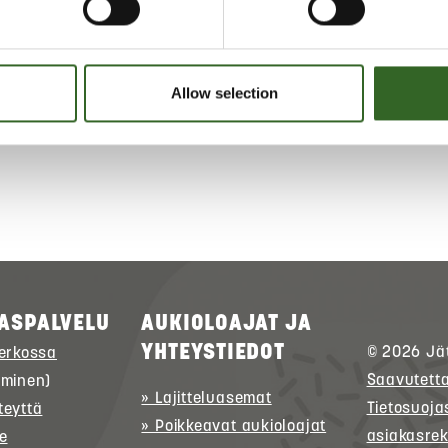
ELUOHJEET
ta jätelajikohtaiset lajitteluohjeet
Allow selection
ASPALVELU
AUKIOLOAJAT JA
YHTEYSTIEDOT
© 2026
Jä
verkossa
Saavutett
uminen)
» Lajitteluasemat
Tietosuoja
teyttä
» Poikkeavat aukioloajat
asiakasrek
e