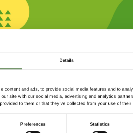
C
D
E
F
G
H
I
J
K
L
M
Details
X
Z
Å
Ä
Ö
Lajittelu ja neuvonta
Lajittelun ABC
DVD-levy
e content and ads, to provide social media features and to analy
 our site with our social media, advertising and analytics partn
VY
 provided to them or that they’ve collected from your use of their
-levyt sekä niiden kotelot
Preferences
Statistics
en.