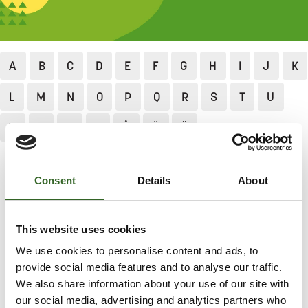
A
B
C
D
E
F
G
H
I
J
K
L
M
N
O
P
Q
R
S
T
U
V
Y
X
Z
Å
Ä
Ö
Jätekukko
Lajittelu ja neuvonta
Lajittelun ABC
Askartelukartonki
Consent
Details
About
ASKARTELUKARTONKI
This website uses cookies
We use cookies to personalise content and ads, to
Lajittele askartelukartonki sekajätteeseen.
provide social media features and to analyse our traffic.
We also share information about your use of our site with
LAJITTELUOHJEET
our social media, advertising and analytics partners who