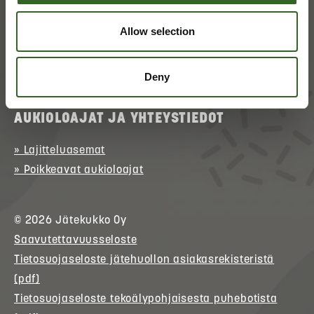
» Asioi verkossa
(kirjautuminen)
» Ota yhteyttä
Allow selection
» Palaute
Deny
p. 017 368 0152 (arkisin klo 9–15)
AUKIOLOAJAT JA YHTEYSTIEDOT
» Lajitteluasemat
» Poikkeavat aukioloajat
© 2026
Jätekukko
Oy
Saavutettavuusseloste
Tietosuojaseloste jätehuollon asiakasrekisteristä
(pdf)
Tietosuojaseloste tekoälypohjaisesta puhebotista