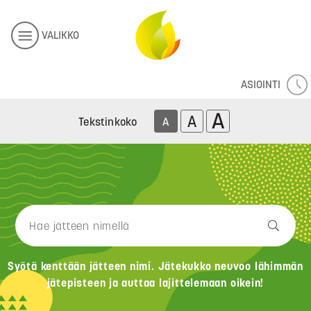
VALIKKO
ASIOINTI
A
A
Tekstinkoko
A
Syötä kenttään jätteen nimi. Jätekukko neuvoo lähimmän
jätepisteen ja auttaa lajittelemaan oikein!