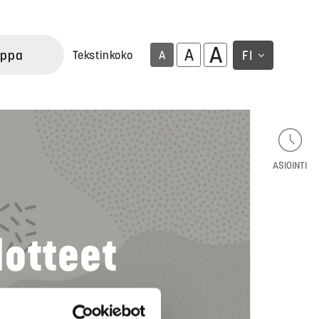
A
A
uppa
FI
Tekstinkoko
A
ASIOINTI
dotteet